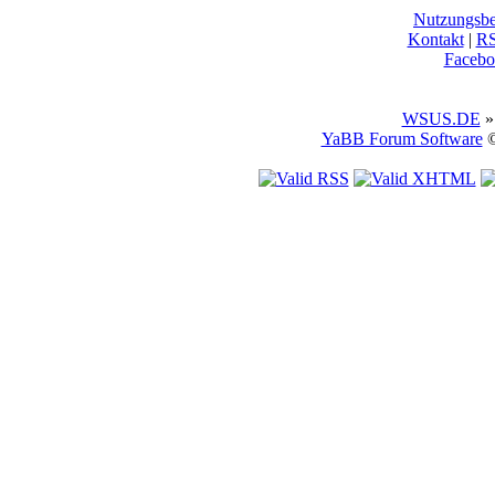
Nutzungsb
Kontakt
|
R
Facebo
WSUS.DE
»
YaBB Forum Software
©