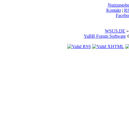
Nutzungsb
Kontakt
|
R
Facebo
WSUS.DE
»
YaBB Forum Software
©