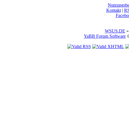
Nutzungsb
Kontakt
|
R
Facebo
WSUS.DE
»
YaBB Forum Software
©