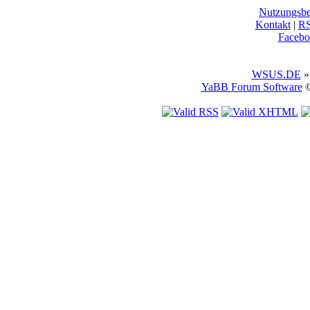
Nutzungsb
Kontakt
|
R
Facebo
WSUS.DE
»
YaBB Forum Software
©