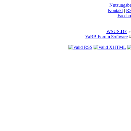
Nutzungsb
Kontakt
|
R
Facebo
WSUS.DE
»
YaBB Forum Software
©