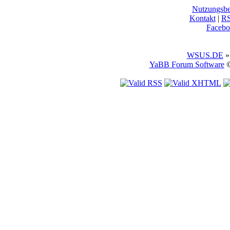
Nutzungsb
Kontakt
|
R
Facebo
WSUS.DE
»
YaBB Forum Software
©