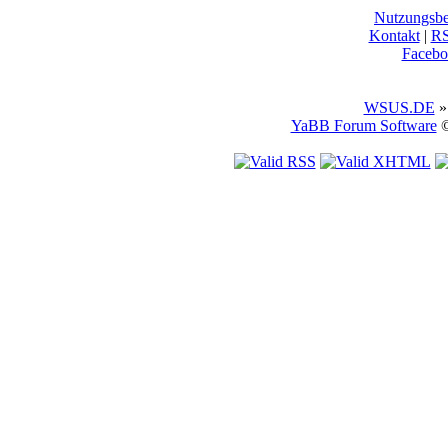
Nutzungsb
Kontakt
|
R
Facebo
WSUS.DE
»
YaBB Forum Software
©