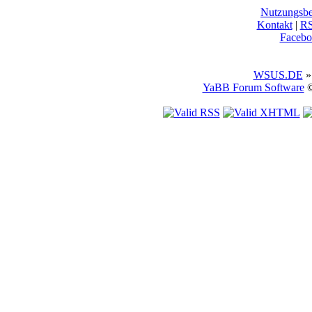
Nutzungsb
Kontakt
|
R
Facebo
WSUS.DE
»
YaBB Forum Software
©