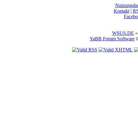
Nutzungsb
Kontakt
|
R
Facebo
WSUS.DE
»
YaBB Forum Software
©