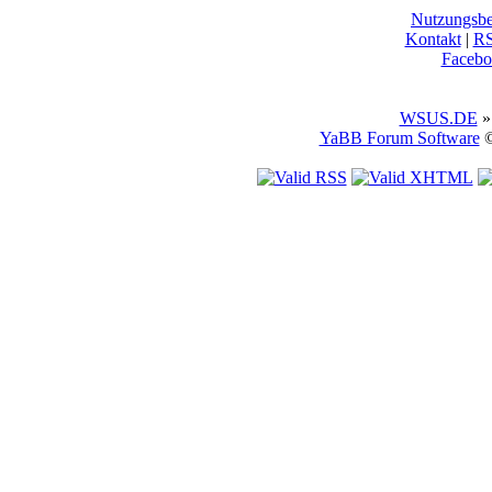
Nutzungsb
Kontakt
|
R
Facebo
WSUS.DE
»
YaBB Forum Software
©