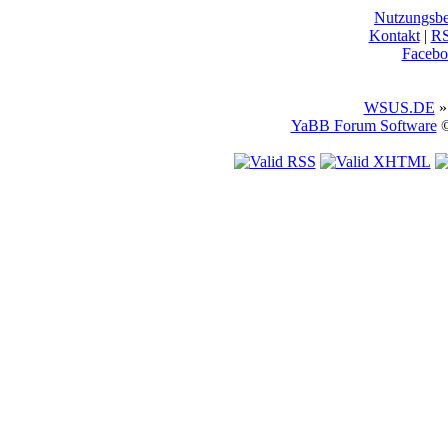
Nutzungsb
Kontakt
|
R
Facebo
WSUS.DE
»
YaBB Forum Software
©