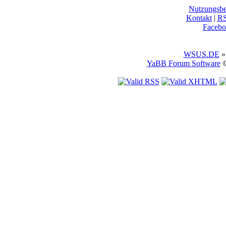
Nutzungsb
Kontakt
|
R
Facebo
WSUS.DE
»
YaBB Forum Software
©