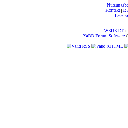
Nutzungsb
Kontakt
|
R
Facebo
WSUS.DE
»
YaBB Forum Software
©