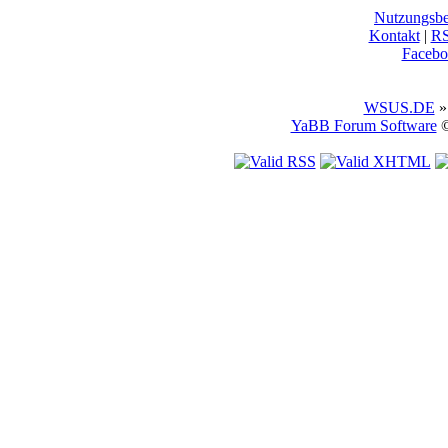
Nutzungsb
Kontakt
|
R
Facebo
WSUS.DE
»
YaBB Forum Software
©