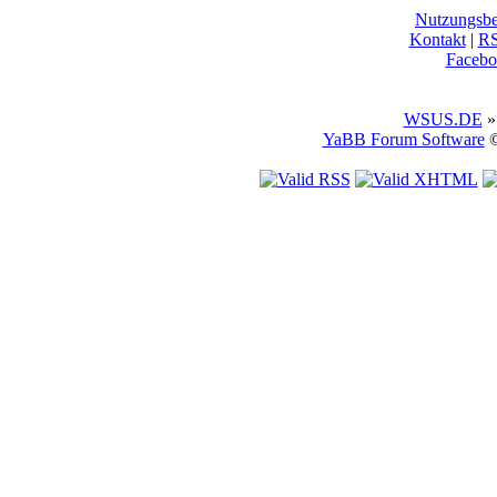
Nutzungsb
Kontakt
|
R
Facebo
WSUS.DE
»
YaBB Forum Software
©