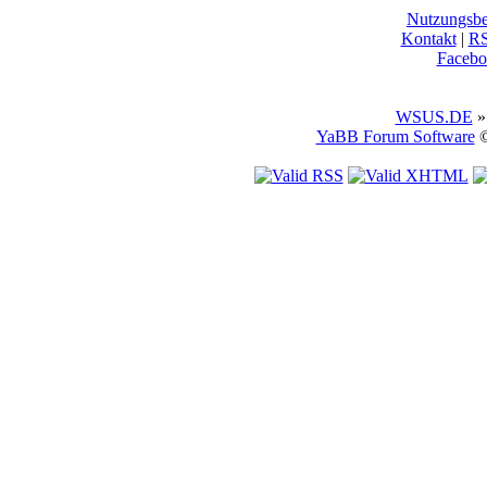
Nutzungsb
Kontakt
|
R
Facebo
WSUS.DE
»
YaBB Forum Software
©