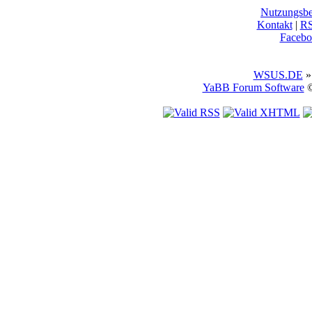
Nutzungsb
Kontakt
|
R
Facebo
WSUS.DE
»
YaBB Forum Software
©