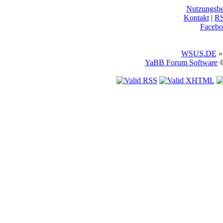
Nutzungsb
Kontakt
|
R
Facebo
WSUS.DE
»
YaBB Forum Software
©