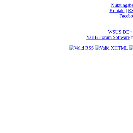
Nutzungsb
Kontakt
|
R
Facebo
WSUS.DE
»
YaBB Forum Software
©