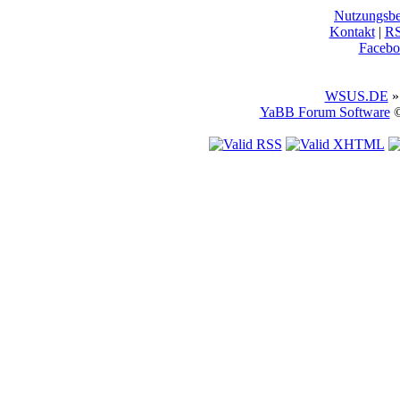
Nutzungsb
Kontakt
|
R
Facebo
WSUS.DE
»
YaBB Forum Software
©