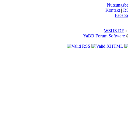
Nutzungsb
Kontakt
|
R
Facebo
WSUS.DE
»
YaBB Forum Software
©