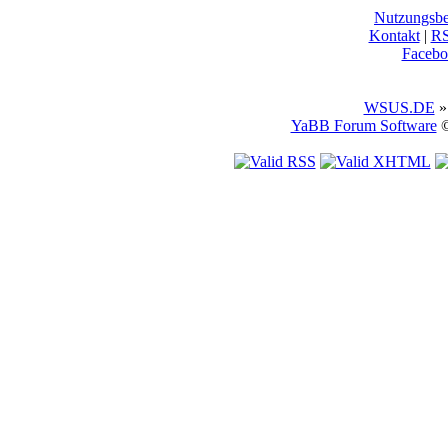
Nutzungsb
Kontakt
|
R
Facebo
WSUS.DE
»
YaBB Forum Software
©