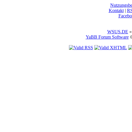
Nutzungsb
Kontakt
|
R
Facebo
WSUS.DE
»
YaBB Forum Software
©