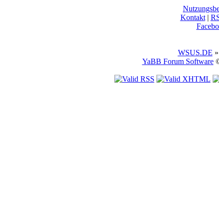
Nutzungsb
Kontakt
|
R
Facebo
WSUS.DE
»
YaBB Forum Software
©