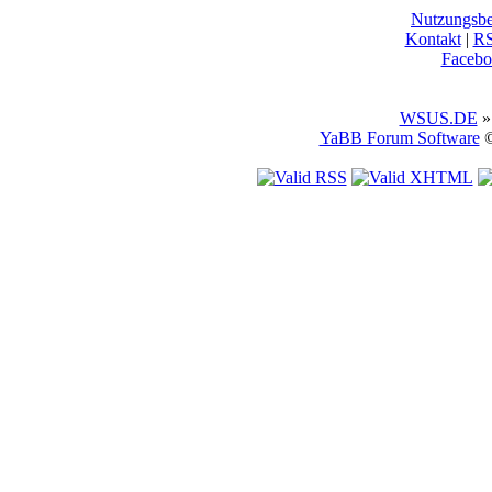
Nutzungsb
Kontakt
|
R
Facebo
WSUS.DE
»
YaBB Forum Software
©