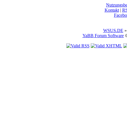
Nutzungsb
Kontakt
|
R
Facebo
WSUS.DE
»
YaBB Forum Software
©