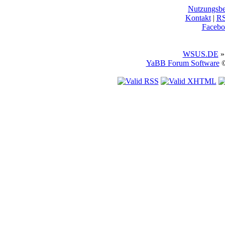
Nutzungsb
Kontakt
|
R
Facebo
WSUS.DE
»
YaBB Forum Software
©