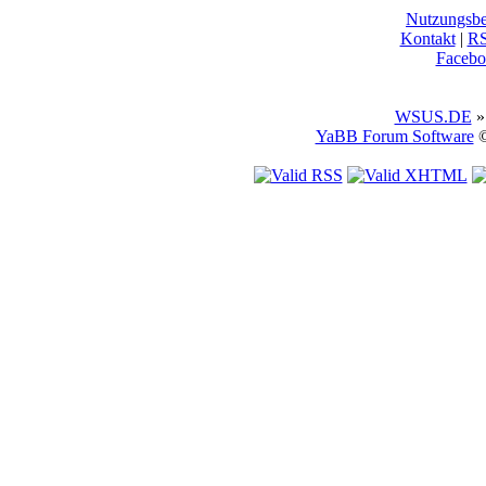
Nutzungsb
Kontakt
|
R
Facebo
WSUS.DE
»
YaBB Forum Software
©