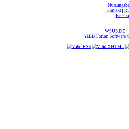
Nutzungsb
Kontakt
|
R
Facebo
WSUS.DE
»
YaBB Forum Software
©