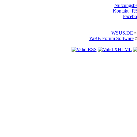
Nutzungsb
Kontakt
|
R
Facebo
WSUS.DE
»
YaBB Forum Software
©