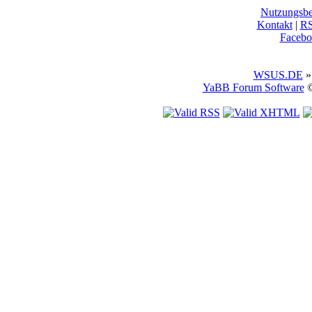
Nutzungsb
Kontakt
|
R
Facebo
WSUS.DE
»
YaBB Forum Software
©