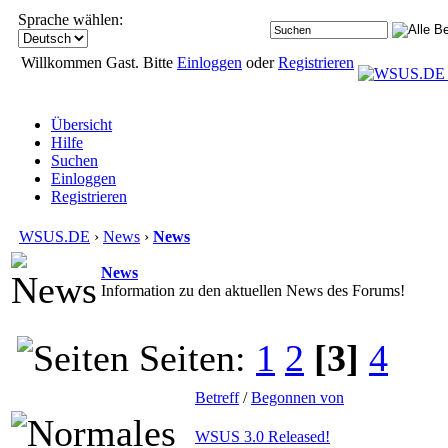
Sprache wählen:
Willkommen Gast. Bitte
Einloggen
oder
Registrieren
Übersicht
Hilfe
Suchen
Einloggen
Registrieren
WSUS.DE
›
News
›
News
News
Information zu den aktuellen News des Forums!
Seiten:
1
2
[3]
4
Betreff
/
Begonnen von
WSUS 3.0 Released!