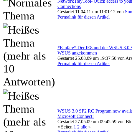
NetworkTrayTool- Quick access to you
Connections
Gestartet 11.04.11 um 11:01:12 von
Su
Permalink für diesen Artikel
*Fanfare* Der IE8 und der WSUS 3.0 
WSUS angekommen
Gestartet 25.08.09 um 19:37:50 von Ar
Permalink für diesen Artikel
WSUS 3.0 SP2 RC Program now availa
Microsoft Connect!
Gestartet 27.05.09 um 09:45:59 von Blo
« Seiten
1
2
alle
»