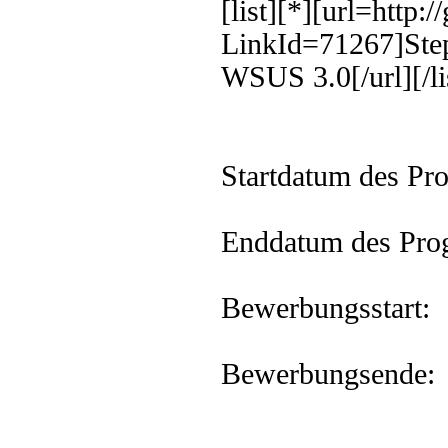
[list][*][url=http:
LinkId=71267]Step
WSUS 3.0[/url][/li
Startdatum des Pr
Enddatum des Pr
Bewerbungsst
Bewerbungsen