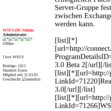
Server-Gruppe fest
zwischen Exchange
werden kann.
WSUS.DE-Admin
Administrator
[list][*]
Offline
[url=http://connec
ProgramDetailsI
I love WSUS
3.0 Beta 2[/url][/lis
Beiträge: 1012
Standort: Essen
[list][*][url=http:
Mitglied seit: 31.03.05
Geschlecht:
LinkId=71220]Rea
3.0[/url][/list]
[list][*][url=http:
LinkId=71266]WSUS