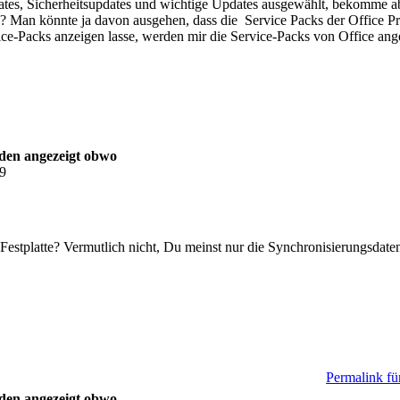
dates, Sicherheitsupdates und wichtige Updates ausgewählt, bekomme ab
g? Man könnte ja davon ausgehen, dass die Service Packs der Office Pr
vice-Packs anzeigen lasse, werden mir die Service-Packs von Office ang
rden angezeigt obwo
09
Festplatte? Vermutlich nicht, Du meinst nur die Synchronisierungsda
Permalink für
rden angezeigt obwo