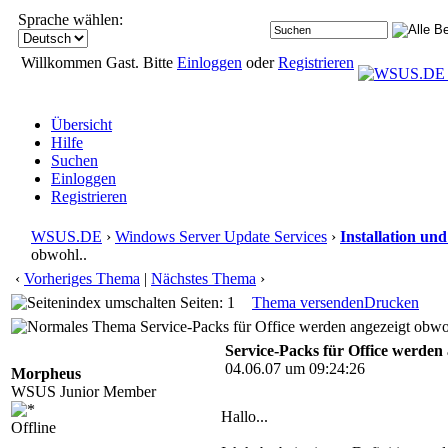
Sprache wählen:
Willkommen Gast. Bitte
Einloggen
oder
Registrieren
Übersicht
Hilfe
Suchen
Einloggen
Registrieren
WSUS.DE
›
Windows Server Update Services
›
Installation un
obwohl..
‹
Vorheriges Thema
|
Nächstes Thema
›
Seiten: 1
Thema versenden
Drucken
Service-Packs für Office werden angezeigt obwo
Service-Packs für Office werden 
04.06.07 um 09:24:26
Morpheus
WSUS Junior Member
Hallo...
Offline