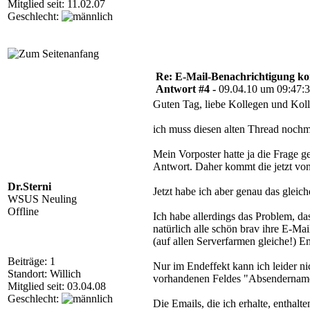
Mitglied seit: 11.02.07
Geschlecht:
Re: E-Mail-Benachrichtigung ko
Antwort #4 -
09.04.10 um 09:47:
Guten Tag, liebe Kollegen und Kol
ich muss diesen alten Thread nochm
Mein Vorposter hatte ja die Frage 
Antwort. Daher kommt die jetzt von
Dr.Sterni
Jetzt habe ich aber genau das glei
WSUS Neuling
Offline
Ich habe allerdings das Problem, da
natürlich alle schön brav ihre E-M
(auf allen Serverfarmen gleiche!) E
Beiträge: 1
Nur im Endeffekt kann ich leider 
Standort: Willich
vorhandenen Feldes "Absendername" 
Mitglied seit: 03.04.08
Geschlecht:
Die Emails, die ich erhalte, enthalt