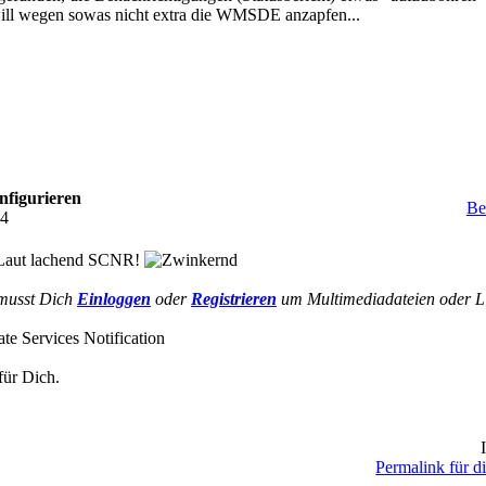
will wegen sowas nicht extra die WMSDE anzapfen...
nfigurieren
Be
14
SCNR!
musst Dich
Einloggen
oder
Registrieren
um Multimediadateien oder L
te Services Notification
für Dich.
I
Permalink für di