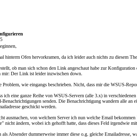
nfigurieren
35
leginnen,
al hinterm Ofen hervorkramen, da ich leider auch nichts zu diesem Th
gestellt, ob man sich schon den Link angeschaut habe zur Konfigurat
 mir: Der Link ist leider inzwischen down.
che Problem, wie eingangs beschrieben. Nicht, dass mir die WSUS-Repor
ss ich eine ganze Reihe von WSUS-Servern (alle 3.x) in verschiedenen 
ail-Benachrichtigungen senden. Die Benachrichtigung wandern alle an 
mailadresse geschickt werden.
nicht ausmachen, von welchem Server ich nun welche Email bekommen ha
nicht ändern, wobei ich gehofft hatte, dass dieses Feld irgendwie mit
en als Absender dummerweise immer diese o.g. gleiche Emailadresse, was 