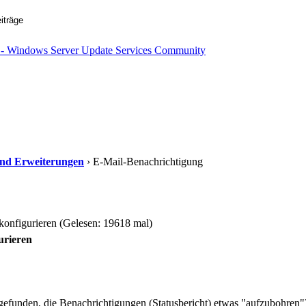
s und Erweiterungen
› E-Mail-Benachrichtigung
onfigurieren (Gelesen: 19618 mal)
urieren
gefunden, die Benachrichtigungen (Statusbericht) etwas "aufzubohren"