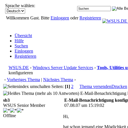
Sprache wählen:
Willkommen Gast. Bitte
Einloggen
oder
Registrieren
Übersicht
Hilfe
Suchen
Einloggen
Registrieren
WSUS.DE
›
Windows Server Update Services
›
Tools, Utilitie
konfigurieren
‹
Vorheriges Thema
|
Nächstes Thema
›
Seiten:
[1]
2
Thema versenden
Drucken
E-Mail-Benachrichtigung k
sb3
E-Mail-Benachrichtigung konfig
WSUS Senior Member
07.08.07 um 15:19:02
Offline
Hi,
hat schon jemand eine Möglichkeit 