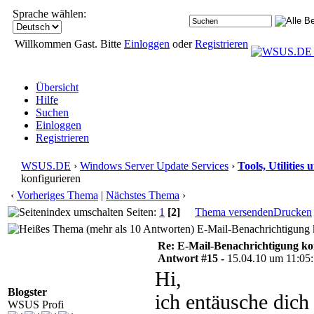
Sprache wählen:
Willkommen Gast. Bitte
Einloggen
oder
Registrieren
Übersicht
Hilfe
Suchen
Einloggen
Registrieren
WSUS.DE
›
Windows Server Update Services
›
Tools, Utilitie
konfigurieren
‹
Vorheriges Thema
|
Nächstes Thema
›
Seiten:
1
[2]
Thema versenden
Drucken
E-Mail-Benachrichtigung k
Re: E-Mail-Benachrichtigung ko
Antwort #15 -
15.04.10 um 11:05
Hi,
Blogster
ich entäusche dich
WSUS Profi