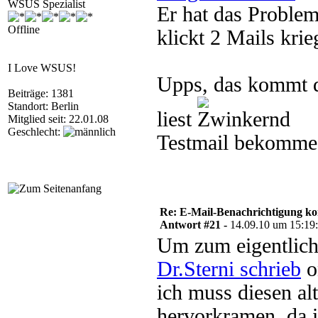
WSUS Spezialist
Er hat das Problem
Offline
klickt 2 Mails krie
I Love WSUS!
Upps, das kommt d
Beiträge: 1381
Standort: Berlin
liest
Mitglied seit: 22.01.08
Geschlecht:
Testmail bekomme 
Re: E-Mail-Benachrichtigung ko
Antwort #21 -
14.09.10 um 15:19
Um zum eigentlic
Dr.Sterni schrieb
o
ich muss diesen a
hervorkramen, da i