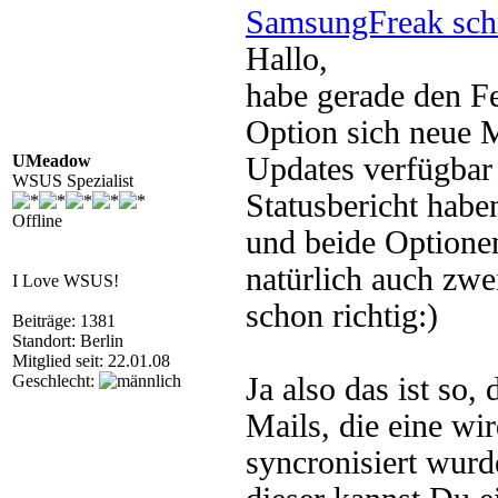
SamsungFreak sch
Hallo,
habe gerade den Fe
Option sich neue 
UMeadow
Updates verfügbar
WSUS Spezialist
Statusbericht habe
Offline
und beide Optione
natürlich auch zw
I Love WSUS!
schon richtig:)
Beiträge: 1381
Standort: Berlin
Mitglied seit: 22.01.08
Geschlecht:
Ja also das ist so,
Mails, die eine wi
syncronisiert wurde