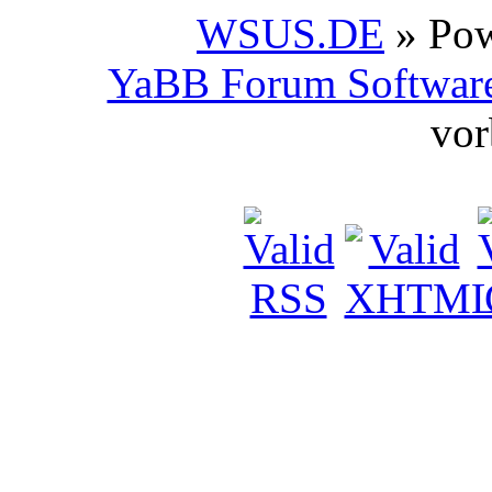
WSUS.DE
» Po
YaBB Forum Softwar
vor