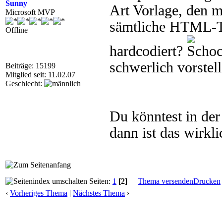
Sunny
Art Vorlage, den m
Microsoft MVP
sämtliche HTML-T
Offline
hardcodiert?
schwerlich vorstell
Beiträge: 15199
Mitglied seit: 11.02.07
Geschlecht:
Du könntest in de
dann ist das wirkli
Seiten:
1
[2]
Thema versenden
Drucken
‹
Vorheriges Thema
|
Nächstes Thema
›