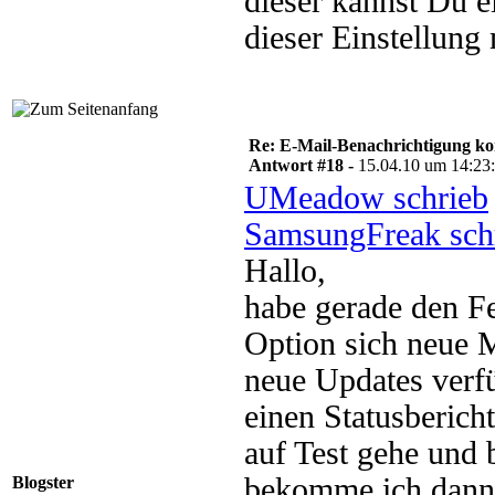
dieser kannst Du e
dieser Einstellun
Re: E-Mail-Benachrichtigung ko
Antwort #18 -
15.04.10 um 14:23
UMeadow schrieb
SamsungFreak sch
Hallo,
habe gerade den Fe
Option sich neue 
neue Updates verf
einen Statusberich
auf Test gehe und 
bekomme ich dann 
Blogster