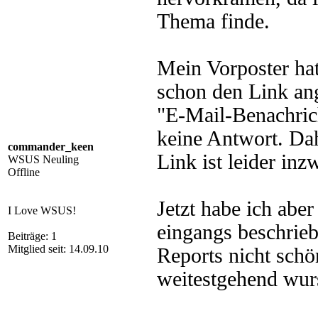
Thema finde.
Mein Vorposter hatt
schon den Link an
"E-Mail-Benachri
keine Antwort. Dah
commander_keen
Link ist leider in
WSUS Neuling
Offline
Jetzt habe ich abe
I Love WSUS!
eingangs beschrie
Beiträge: 1
Mitglied seit: 14.09.10
Reports nicht schö
weitestgehend wur