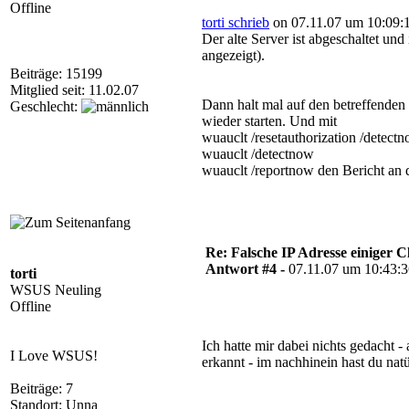
Offline
torti schrieb
on 07.11.07 um 10:09:
Der alte Server ist abgeschaltet und
angezeigt).
Beiträge: 15199
Mitglied seit: 11.02.07
Dann halt mal auf den betreffenden
Geschlecht:
wieder starten. Und mit
wuauclt /resetauthorization /detect
wuauclt /detectnow
wuauclt /reportnow den Bericht an
Re: Falsche IP Adresse einiger Cl
Antwort #4 -
07.11.07 um 10:43:
torti
WSUS Neuling
Offline
Ich hatte mir dabei nichts gedacht 
I Love WSUS!
erkannt - im nachhinein hast du nat
Beiträge: 7
Standort: Unna