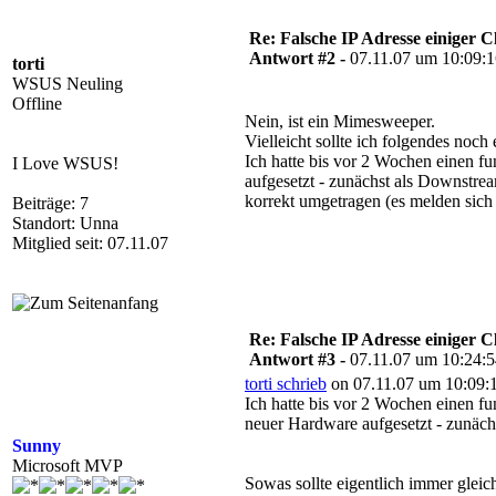
Re: Falsche IP Adresse einiger Cl
Antwort #2 -
07.11.07 um 10:09:
torti
WSUS Neuling
Offline
Nein, ist ein Mimesweeper.
Vielleicht sollte ich folgendes noch
Ich hatte bis vor 2 Wochen einen f
I Love WSUS!
aufgesetzt - zunächst als Downstre
korrekt umgetragen (es melden sich j
Beiträge: 7
Standort: Unna
Mitglied seit: 07.11.07
Re: Falsche IP Adresse einiger Cl
Antwort #3 -
07.11.07 um 10:24:
torti schrieb
on 07.11.07 um 10:09:
Ich hatte bis vor 2 Wochen einen f
neuer Hardware aufgesetzt - zunäc
Sunny
Microsoft MVP
Sowas sollte eigentlich immer gle