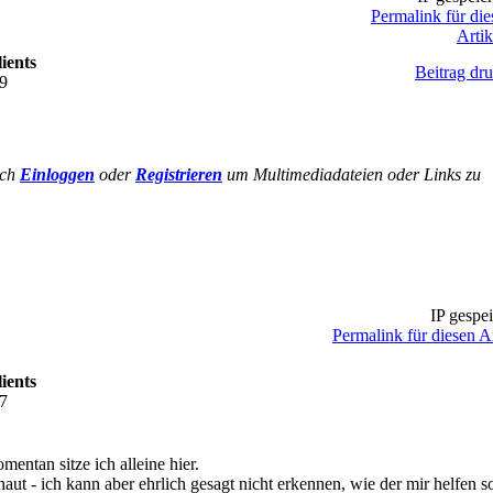
Permalink für die
Artik
ients
Beitrag dr
59
ich
Einloggen
oder
Registrieren
um Multimediadateien oder Links zu
IP gespei
Permalink für diesen Ar
ients
27
mentan sitze ich alleine hier.
aut - ich kann aber ehrlich gesagt nicht erkennen, wie der mir helfen s