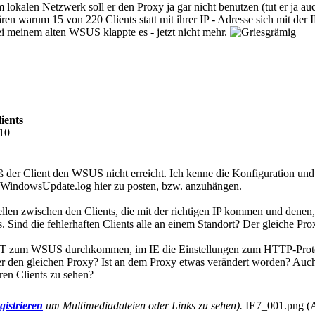
lokalen Netzwerk soll er den Proxy ja gar nicht benutzen (tut er ja auc
ären warum 15 von 220 Clients statt mit ihrer IP - Adresse sich mit d
ei meinem alten WSUS klappte es - jetzt nicht mehr.
ients
:10
 der Client den WSUS nicht erreicht. Ich kenne die Konfiguration und d
tte WindowsUpdate.log hier zu posten, bzw. anzuhängen.
tellen zwischen den Clients, die mit der richtigen IP kommen und de
 Sind die fehlerhaften Clients alle an einem Standort? Der gleiche Pro
CHT zum WSUS durchkommen, im IE die Einstellungen zum HTTP-Protokol
ber den gleichen Proxy? Ist an dem Proxy etwas verändert worden? Auc
en Clients zu sehen?
gistrieren
um Multimediadateien oder Links zu sehen).
IE7_001.png (A