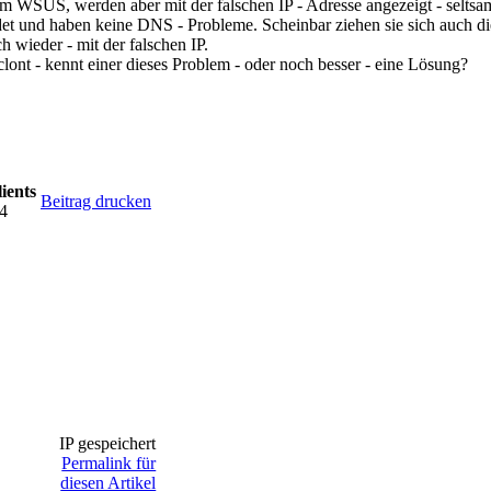
m WSUS, werden aber mit der falschen IP - Adresse angezeigt - seltsam
det und haben keine DNS - Probleme. Scheinbar ziehen sie sich auch d
h wieder - mit der falschen IP.
clont - kennt einer dieses Problem - oder noch besser - eine Lösung?
ients
Beitrag drucken
44
IP gespeichert
Permalink für
diesen Artikel