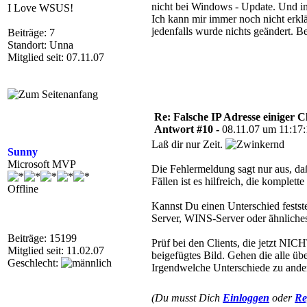
nicht bei Windows - Update. Und im 
I Love WSUS!
Ich kann mir immer noch nicht erkl
jedenfalls wurde nichts geändert. B
Beiträge: 7
Standort: Unna
Mitglied seit: 07.11.07
Re: Falsche IP Adresse einiger Cl
Antwort #10 -
08.11.07 um 11:17
Laß dir nur Zeit.
Sunny
Microsoft MVP
Die Fehlermeldung sagt nur aus, daß
Fällen ist es hilfreich, die komple
Offline
Kannst Du einen Unterschied fests
Server, WINS-Server oder ähnliches.
Beiträge: 15199
Prüf bei den Clients, die jetzt NI
Mitglied seit: 11.02.07
beigefügtes Bild. Gehen die alle ü
Geschlecht:
Irgendwelche Unterschiede zu ander
(Du musst Dich
Einloggen
oder
Re