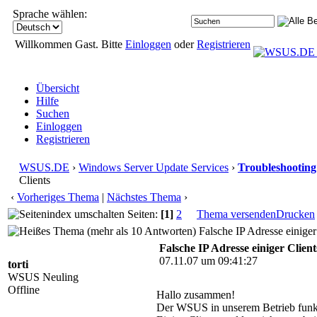
Sprache wählen:
Willkommen Gast. Bitte
Einloggen
oder
Registrieren
Übersicht
Hilfe
Suchen
Einloggen
Registrieren
WSUS.DE
›
Windows Server Update Services
›
Troubleshooting
Clients
‹
Vorheriges Thema
|
Nächstes Thema
›
Seiten:
[1]
2
Thema versenden
Drucken
Falsche IP Adresse einiger
Falsche IP Adresse einiger Client
07.11.07 um 09:41:27
torti
WSUS Neuling
Offline
Hallo zusammen!
Der WSUS in unserem Betrieb funktio