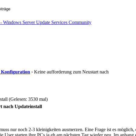
d Konfiguration
› Keine aufforderung zum Neustart nach
tall (Gelesen: 3530 mal)
t nach Updateinstall
ss nur noch 2-3 kleinigkeiten ausmerzen. Eine Frage ist es möglich, 
e User starten ihre PCs ja eh am nächsten Tag wieder neu. Im anhan