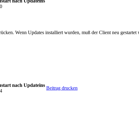
start nach Updateins
10
cken. Wenn Updates installiert wurden, muß der Client neu gestartet
start nach Updateins
Beitrag drucken
14