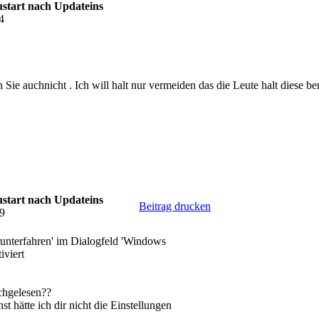
start nach Updateins
4
n Sie auchnicht . Ich will halt nur vermeiden das die Leute halt diese
start nach Updateins
Beitrag drucken
59
erunterfahren' im Dialogfeld 'Windows
iviert
rchgelesen??
st hätte ich dir nicht die Einstellungen