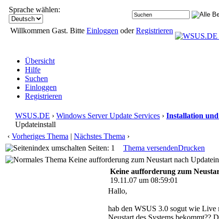
Sprache wählen:
Willkommen Gast. Bitte
Einloggen
oder
Registrieren
Übersicht
Hilfe
Suchen
Einloggen
Registrieren
WSUS.DE
›
Windows Server Update Services
›
Installation un
Updateinstall
‹
Vorheriges Thema
|
Nächstes Thema
›
Seiten: 1
Thema versenden
Drucken
Keine aufforderung zum Neustart nach Updateins
Keine aufforderung zum Neustar
19.11.07 um 08:59:01
Hallo,
hab den WSUS 3.0 sogut wie Live mu
Neustart des Systems bekommt?? Di