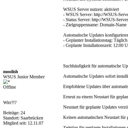
WSUS Server nutzen: aktiviert
- WSUS Server: http://WSUS-Serv
- Status Server: http://WSUS-Serve
- Zielgruppenname: Domain-Name
Automatische Updates konfigurieren
- Geplanter Installationstag: Täglich
- Geplante Installationszeit: 12:00 
Suchhäufigkeit für automatische Up
moolish
Automatische Updates sofort installi
WSUS Junior Member
Empfohlene Updates über automatisc
Offline
Erneut zu einem Neustart für geplan
Wirr?!?
Neustart für geplante Updates verz
Beiträge: 24
Keinen automatischen Neustart für g
Standort: Saarbrücken
Mitglied seit: 12.11.07
Zeitplan für geplante Installationen