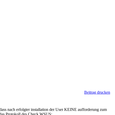
Beitrag drucken
dass nach erfolgter installation der User KEINE aufforderung zum
g das Protokoll des Check WSUS: