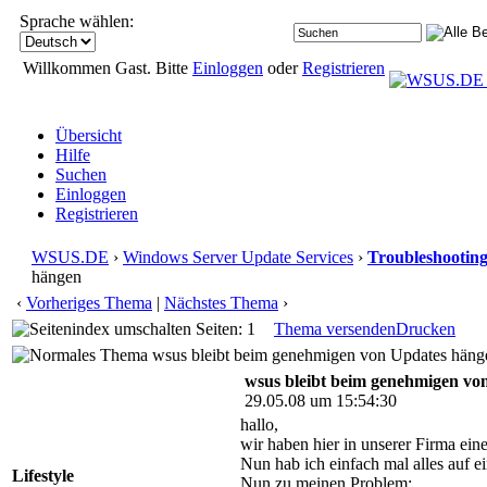
Sprache wählen:
Willkommen Gast. Bitte
Einloggen
oder
Registrieren
Übersicht
Hilfe
Suchen
Einloggen
Registrieren
WSUS.DE
›
Windows Server Update Services
›
Troubleshootin
hängen
‹
Vorheriges Thema
|
Nächstes Thema
›
Seiten: 1
Thema versenden
Drucken
wsus bleibt beim genehmigen von Updates hänge
wsus bleibt beim genehmigen vo
29.05.08 um 15:54:30
hallo,
wir haben hier in unserer Firma ei
Nun hab ich einfach mal alles auf e
Lifestyle
Nun zu meinen Problem: