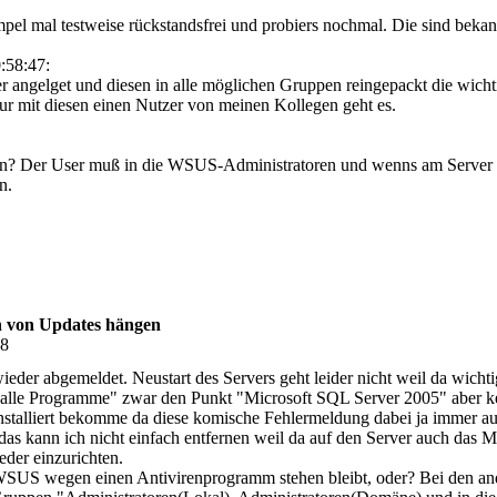
pel mal testweise rückstandsfrei und probiers nochmal. Die sind bekan
:58:47:
 angelget und diesen in alle möglichen Gruppen reingepackt die wichtig
r mit diesen einen Nutzer von meinen Kollegen geht es.
n? Der User muß in die WSUS-Administratoren und wenns am Server dir
n.
n von Updates hängen
08
ieder abgemeldet. Neustart des Servers geht leider nicht weil da wich
 "alle Programme" zwar den Punkt "Microsoft SQL Server 2005" aber 
installiert bekomme da diese komische Fehlermeldung dabei ja immer auft
das kann ich nicht einfach entfernen weil da auf den Server auch das
eder einzurichten.
WSUS wegen einen Antivirenprogramm stehen bleibt, oder? Bei den ande