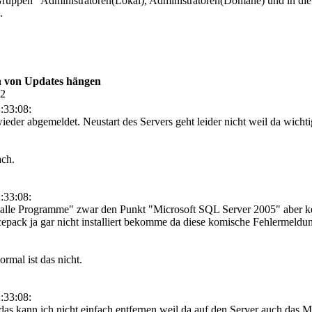
e Gruppen "Administratoren(Lokal), Administratoren(Domäne) und in d
.
n von Updates hängen
52
:33:08:
ieder abgemeldet. Neustart des Servers geht leider nicht weil da wich
ach.
:33:08:
 "alle Programme" zwar den Punkt "Microsoft SQL Server 2005" aber
cepack ja gar nicht installiert bekomme da diese komische Fehlermeldung
mal ist das nicht.
:33:08:
das kann ich nicht einfach entfernen weil da auf den Server auch da