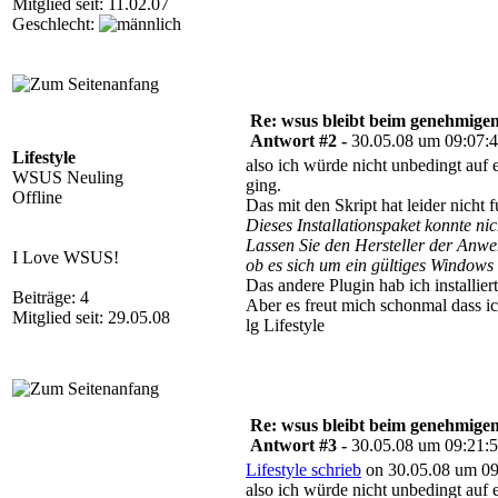
Mitglied seit: 11.02.07
Geschlecht:
Re: wsus bleibt beim genehmige
Antwort #2 -
30.05.08 um 09:07:
Lifestyle
also ich würde nicht unbedingt auf e
WSUS Neuling
ging.
Offline
Das mit den Skript hat leider nicht 
Dieses Installationspaket konnte nic
Lassen Sie den Hersteller der Anw
I Love WSUS!
ob es sich um ein gültiges Windows 
Das andere Plugin hab ich installier
Beiträge: 4
Aber es freut mich schonmal dass i
Mitglied seit: 29.05.08
lg Lifestyle
Re: wsus bleibt beim genehmige
Antwort #3 -
30.05.08 um 09:21:
Lifestyle schrieb
on 30.05.08 um 09
also ich würde nicht unbedingt auf e