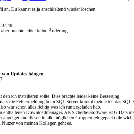
il an. Du kannst es ja anschließend wieder löschen.
:07:48:
t aber brachte leider keine Änderung.
n von Updates hängen
47
 den ich installieren sollte. Dies brachte leider keine Besserung.
b dass die Fehlermeldung beim SQL Server kommt meinte ich das SQL S
Also war schon alles richtig was ich runtergeladen hab.
n enthaltenen Downloadmanager. Als Sicherheissoftware ist G Data insta
 angelget und diesen in alle möglichen Gruppen reingepackt die wichti
en Nutzer von meinen Kollegen geht es.