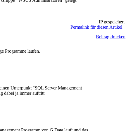
ie Gruppe "WSUS Administratoren" gelegt.
IP gespeichert
Permalink für diesen Artikel
Beitrag drucken
tige Programme laufen.
 keinen Unterpunkt "SQL Server Management
 dabei ja immer auftritt.
s Management Programm von G Data läuft und das