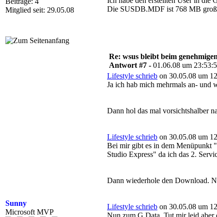
Ich habe den erstellten User in di
Beiträge: 4
Die SUSDB.MDF ist 768 MB groß
Mitglied seit: 29.05.08
Re: wsus bleibt beim genehmige
Antwort #7 -
01.06.08 um 23:53:
Lifestyle schrieb
on 30.05.08 um 12
Ja ich hab mich mehrmals an- und w
Dann hol das mal vorsichtshalber n
Lifestyle schrieb
on 30.05.08 um 12
Bei mir gibt es in dem Menüpunkt
Studio Express" da ich das 2. Servi
Dann wiederhole den Download. Nor
Sunny
Lifestyle schrieb
on 30.05.08 um 12
Microsoft MVP
Nun zum G Data. Tut mir leid aber 