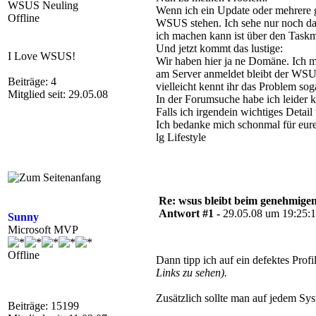
WSUS Neuling
Wenn ich ein Update oder mehrere g
Offline
WSUS stehen. Ich sehe nur noch das
ich machen kann ist über den Tas
Und jetzt kommt das lustige:
I Love WSUS!
Wir haben hier ja ne Domäne. Ich 
am Server anmeldet bleibt der WSUS 
Beiträge: 4
vielleicht kennt ihr das Problem sog
Mitglied seit: 29.05.08
In der Forumsuche habe ich leider 
Falls ich irgendein wichtiges Detail
Ich bedanke mich schonmal für eur
lg Lifestyle
Re: wsus bleibt beim genehmige
Antwort #1 -
29.05.08 um 19:25:
Sunny
Microsoft MVP
Offline
Dann tipp ich auf ein defektes Profi
Links zu sehen).
Zusätzlich sollte man auf jedem Sy
Beiträge: 15199