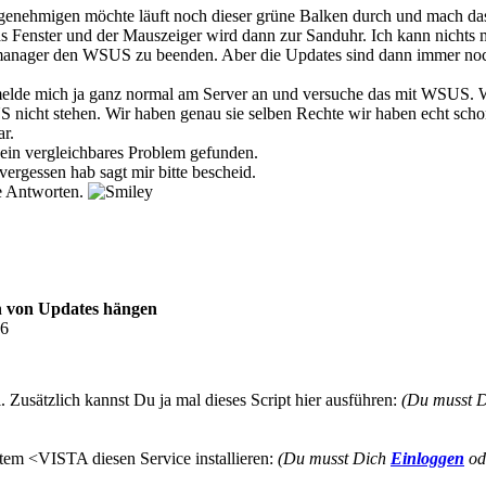
enehmigen möchte läuft noch dieser grüne Balken durch und mach das au
 Fenster und der Mauszeiger wird dann zur Sanduhr. Ich kann nichts 
kmanager den WSUS zu beenden. Aber die Updates sind dann immer no
melde mich ja ganz normal am Server an und versuche das mit WSUS. We
nicht stehen. Wir haben genau sie selben Rechte wir haben echt schon v
ar.
kein vergleichbares Problem gefunden.
 vergessen hab sagt mir bitte bescheid.
e Antworten.
n von Updates hängen
16
l. Zusätzlich kannst Du ja mal dieses Script hier ausführen:
(Du musst 
stem <VISTA diesen Service installieren:
(Du musst Dich
Einloggen
od