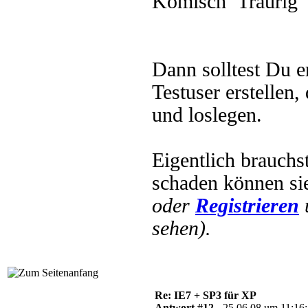
Komisch
Dann solltest Du e
Testuser erstellen
und loslegen.
Eigentlich brauchs
schaden können si
oder
Registrieren
sehen).
Re: IE7 + SP3 für XP
Antwort #12 -
25.06.08 um 11:16