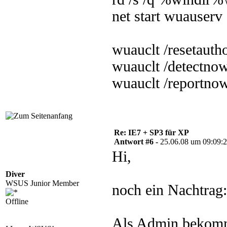
net start wuauserv
wuauclt /resetauth
wuauclt /detectno
wuauclt /reportno
Re: IE7 + SP3 für XP
Antwort #6 -
25.06.08 um 09:09:
Hi,
Diver
WSUS Junior Member
noch ein Nachtrag:
Offline
Als Admin bekomme