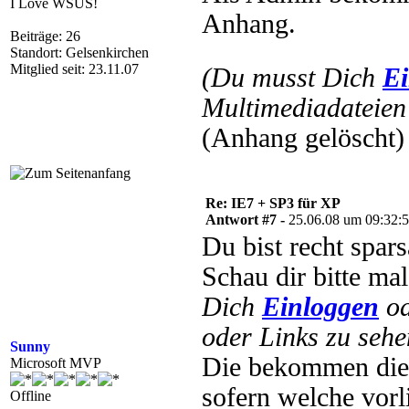
I Love WSUS!
Anhang.
Beiträge: 26
Standort: Gelsenkirchen
Mitglied seit: 23.11.07
(Du musst Dich
Ei
Multimediadateien 
(Anhang gelöscht)
Re: IE7 + SP3 für XP
Antwort #7 -
25.06.08 um 09:32:
Du bist recht spa
Schau dir bitte ma
Dich
Einloggen
o
oder Links zu sehe
Sunny
Die bekommen die U
Microsoft MVP
sofern welche vorl
Offline