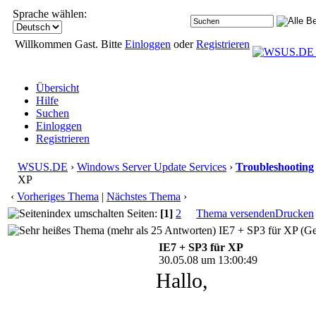
Sprache wählen:
Willkommen Gast. Bitte
Einloggen
oder
Registrieren
Übersicht
Hilfe
Suchen
Einloggen
Registrieren
WSUS.DE
›
Windows Server Update Services
›
Troubleshooting
XP
‹
Vorheriges Thema
|
Nächstes Thema
›
Seiten:
[1]
2
Thema versenden
Drucken
IE7 + SP3 für XP (Ge
IE7 + SP3 für XP
30.05.08 um 13:00:49
Hallo,