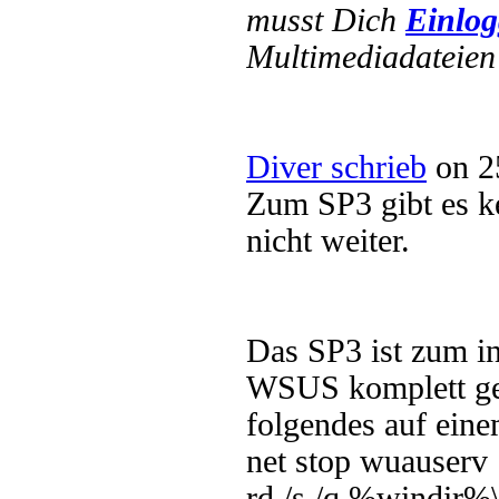
musst Dich
Einlo
Multimediadateien 
Diver schrieb
on 2
Zum SP3 gibt es k
nicht weiter.
Das SP3 ist zum in
WSUS komplett ge
folgendes auf eine
net stop wuauserv
rd /s /q %windir%