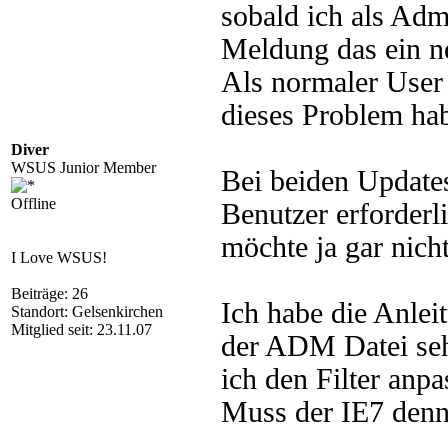
sobald ich als Ad
Meldung das ein n
Als normaler User 
dieses Problem ha
Diver
WSUS Junior Member
Bei beiden Updates
Offline
Benutzer erforderl
möchte ja gar nich
I Love WSUS!
Beiträge: 26
Ich habe die Anle
Standort: Gelsenkirchen
Mitglied seit: 23.11.07
der ADM Datei seh
ich den Filter anpa
Muss der IE7 denn 