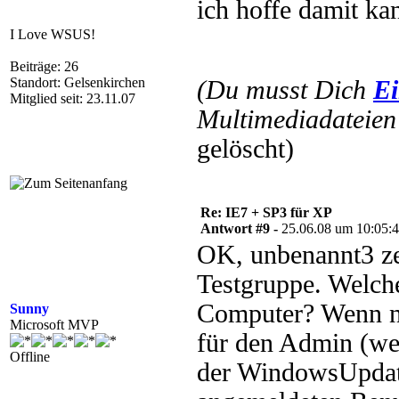
ich hoffe damit ka
I Love WSUS!
Beiträge: 26
Standort: Gelsenkirchen
(Du musst Dich
Ei
Mitglied seit: 23.11.07
Multimediadateien 
gelöscht)
Re: IE7 + SP3 für XP
Antwort #9 -
25.06.08 um 10:05:
OK, unbenannt3 z
Testgruppe. Welche
Computer? Wenn nu
Sunny
Microsoft MVP
für den Admin (wel
Offline
der WindowsUpdat