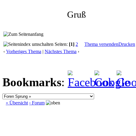
Gruß
Seiten:
[1]
2
Thema versenden
Drucken
‹
Vorheriges Thema
|
Nächstes Thema
›
Bookmarks
:
« Übersicht
‹ Forum