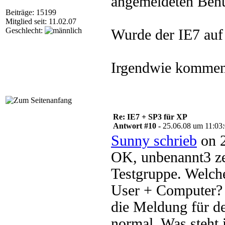
angemeldeten Benut
Beiträge: 15199
Mitglied seit: 11.02.07
Geschlecht:
Wurde der IE7 auf d
Irgendwie kommen w
Re: IE7 + SP3 für XP
Antwort #10 -
25.06.08 um 11:03
Sunny schrieb
on 2
OK, unbenannt3 z
Testgruppe. Welche
User + Computer? 
die Meldung für d
normal. Was steht