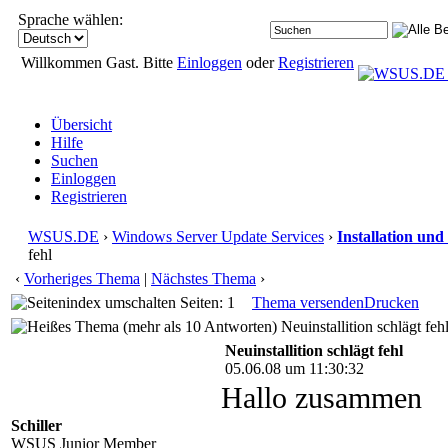
Sprache wählen:
Willkommen Gast. Bitte
Einloggen
oder
Registrieren
Übersicht
Hilfe
Suchen
Einloggen
Registrieren
WSUS.DE
›
Windows Server Update Services
›
Installation und
fehl
‹
Vorheriges Thema
|
Nächstes Thema
›
Seiten: 1
Thema versenden
Drucken
Neuinstallition schlägt feh
Neuinstallition schlägt fehl
05.06.08 um 11:30:32
Hallo zusammen
Schiller
WSUS Junior Member