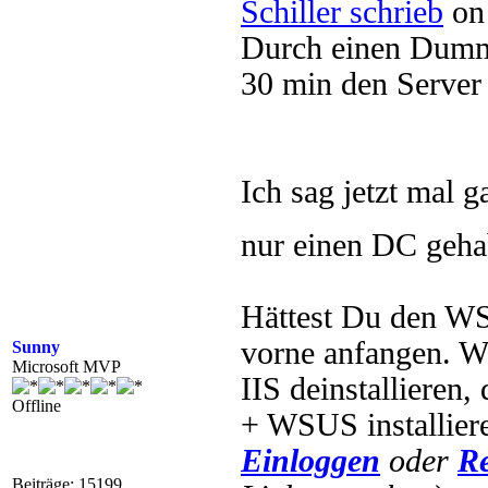
Schiller schrieb
on 
Durch einen Dumme
30 min den Serve
Ich sag jetzt mal 
nur einen DC gehab
Hättest Du den W
vorne anfangen. 
Sunny
Microsoft MVP
IIS deinstallieren
Offline
+ WSUS installiere
Einloggen
oder
Re
Beiträge: 15199