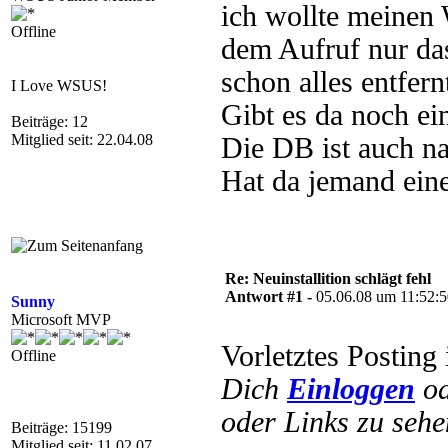
ich wollte meinen
Offline
dem Aufruf nur das
schon alles entfern
I Love WSUS!
Gibt es da noch ei
Beiträge: 12
Mitglied seit: 22.04.08
Die DB ist auch n
Hat da jemand ein
Re: Neuinstallition schlägt fehl
Antwort #1 -
05.06.08 um 11:52:
Sunny
Microsoft MVP
Vorletztes Posting
Offline
Dich
Einloggen
o
oder Links zu sehe
Beiträge: 15199
Mitglied seit: 11.02.07