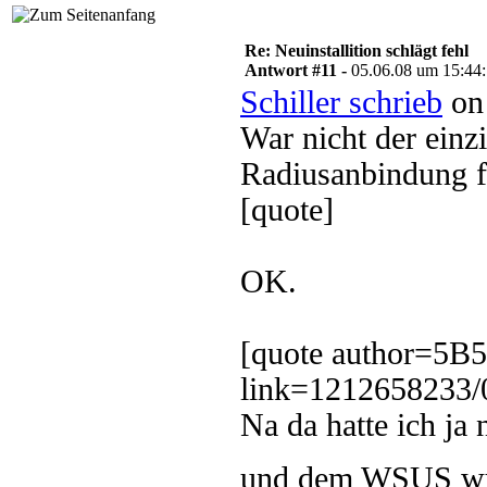
Re: Neuinstallition schlägt fehl
Antwort #11 -
05.06.08 um 15:44
Schiller schrieb
on 
War nicht der einz
Radiusanbindung 
[quote]
OK.
[quote author=5B
link=1212658233/
Na da hatte ich j
und dem WSUS wus