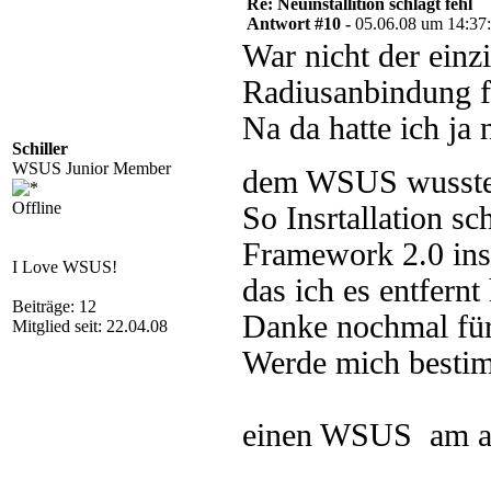
Re: Neuinstallition schlägt fehl
Antwort #10 -
05.06.08 um 14:37
War nicht der einz
Radiusanbindung 
Na da hatte ich j
Schiller
WSUS Junior Member
dem WSUS wusste 
Offline
So Insrtallation s
Framework 2.0 inst
I Love WSUS!
das ich es entfernt 
Beiträge: 12
Danke nochmal für 
Mitglied seit: 22.04.08
Werde mich bestim
einen WSUS am an