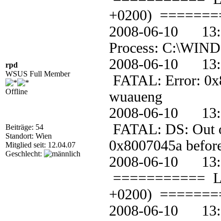
+0200) =======
2008-06-10 
Process: C:\WIND
2008-06-10 1
rpd
WSUS Full Member
FATAL: Error: 0x80
Offline
wuaueng
2008-06-10 1
FATAL: DS: Out of 
Beiträge: 54
Standort: Wien
0x8007045a before 
Mitglied seit: 12.04.07
Geschlecht:
2008-06-10 1
=========== Loggi
+0200) =======
2008-06-10 