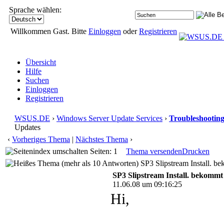
Sprache wählen:
Willkommen Gast. Bitte
Einloggen
oder
Registrieren
Übersicht
Hilfe
Suchen
Einloggen
Registrieren
WSUS.DE
›
Windows Server Update Services
›
Troubleshootin
Updates
‹
Vorheriges Thema
|
Nächstes Thema
›
Seiten: 1
Thema versenden
Drucken
SP3 Slipstream Install. be
SP3 Slipstream Install. bekommt 
11.06.08 um 09:16:25
Hi,