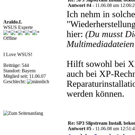
Antwort #4 -
11.06.08 um 12:06:
Ich nehm in solche
Araldo.L
"Wiederherstellun
WSUS Experte
hier:
(Du musst D
Offline
Multimediadateien 
I Love WSUS!
Hilft sowohl bei 
Beiträge: 544
Standort: Bayern
auch bei XP-Rechn
Mitglied seit: 11.06.07
Geschlecht:
Reparaturinstallati
werden können.
Re: SP3 Slipstream Install. beko
Antwort #5 -
11.06.08 um 12:51: