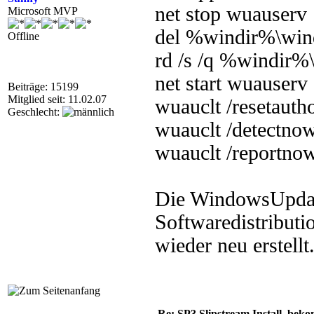
net stop wuauserv
Microsoft MVP
del %windir%\win
Offline
rd /s /q %windir%\
net start wuauserv
Beiträge: 15199
Mitglied seit: 11.02.07
wuauclt /resetauth
Geschlecht:
wuauclt /detectno
wuauclt /reportno
Die WindowsUpdate
Softwaredistributi
wieder neu erstellt
Re: SP3 Slipstream Install. beko