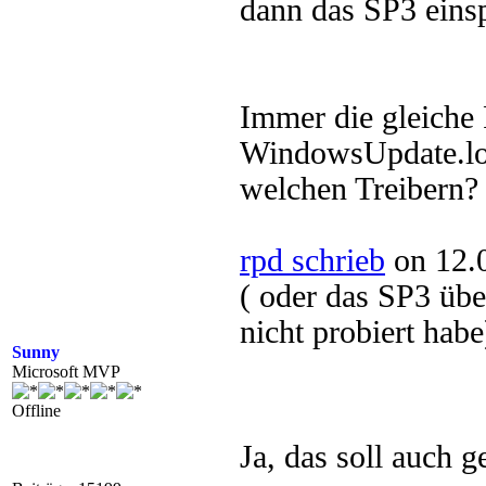
dann das SP3 eins
Immer die gleiche
WindowsUpdate.lo
welchen Treibern?
rpd schrieb
on 12.
( oder das SP3 üb
nicht probiert habe
Sunny
Microsoft MVP
Offline
Ja, das soll auch 