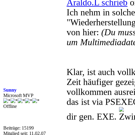
Araldo.L schrieb
o
Ich nehm in solche
"Wiederherstellun
von hier:
(Du mus
um Multimediadate
Klar, ist auch vol
Zeit häufiger geze
vollkommen ausrei
Sunny
Microsoft MVP
das ist via PSEXE
Offline
dir gen. EXE.
Beiträge: 15199
Mitglied seit: 11.02.07