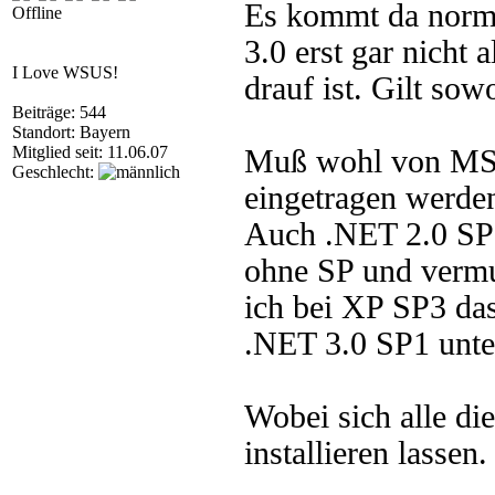
Es kommt da norma
Offline
3.0 erst gar nicht 
I Love WSUS!
drauf ist. Gilt so
Beiträge: 544
Standort: Bayern
Mitglied seit: 11.06.07
Muß wohl von MS e
Geschlecht:
eingetragen werden
Auch .NET 2.0 SP1
ohne SP und vermu
ich bei XP SP3 das
.NET 3.0 SP1 unte
Wobei sich alle d
installieren lassen.