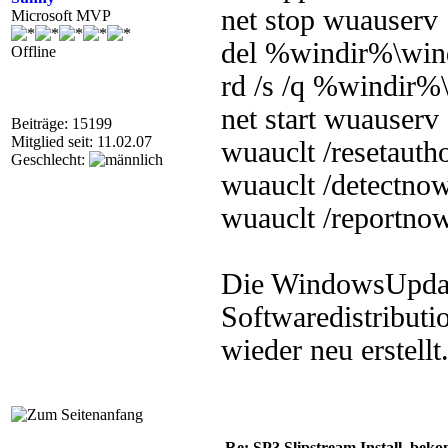
net stop wuauserv
Microsoft MVP
del %windir%\win
Offline
rd /s /q %windir%\
net start wuauserv
Beiträge: 15199
Mitglied seit: 11.02.07
wuauclt /resetauth
Geschlecht:
wuauclt /detectno
wuauclt /reportno
Die WindowsUpdate
Softwaredistributi
wieder neu erstellt
Re: SP3 Slipstream Install. beko