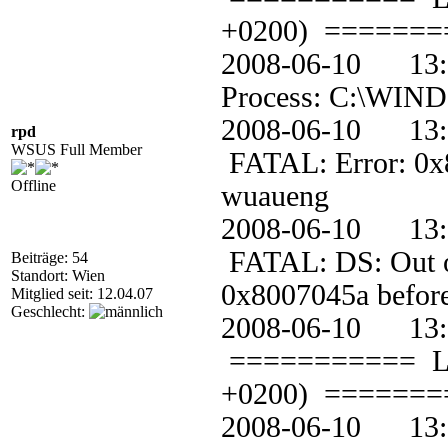
+0200) =======
2008-06-10 
Process: C:\WIND
2008-06-10 1
rpd
WSUS Full Member
FATAL: Error: 0x80
Offline
wuaueng
2008-06-10 1
FATAL: DS: Out of 
Beiträge: 54
Standort: Wien
0x8007045a before 
Mitglied seit: 12.04.07
Geschlecht:
2008-06-10 1
=========== Loggi
+0200) =======
2008-06-10 