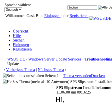
Sprache wählen:
Willkommen Gast. Bitte
Einloggen
oder
Registrieren
Übersicht
Hilfe
Suchen
Einloggen
Registrieren
WSUS.DE
›
Windows Server Update Services
›
Troubleshootin
Updates
‹
Vorheriges Thema
|
Nächstes Thema
›
Seiten: 1
Thema versenden
Drucken
SP3 Slipstream Install. be
SP3 Slipstream Install. bekommt 
11.06.08 um 09:16:25
Hi,