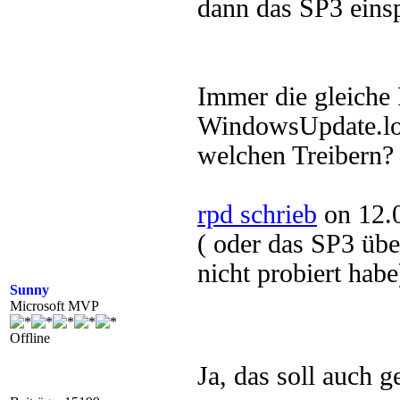
dann das SP3 eins
Immer die gleiche
WindowsUpdate.lo
welchen Treibern?
rpd schrieb
on 12.
( oder das SP3 üb
nicht probiert habe
Sunny
Microsoft MVP
Offline
Ja, das soll auch 