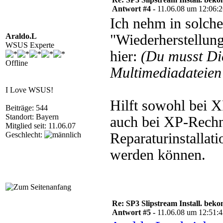
Antwort #4 -
11.06.08 um 12:06:
Ich nehm in solche
Araldo.L
"Wiederherstellun
WSUS Experte
hier:
(Du musst D
Offline
Multimediadateien 
I Love WSUS!
Hilft sowohl bei 
Beiträge: 544
Standort: Bayern
auch bei XP-Rechn
Mitglied seit: 11.06.07
Geschlecht:
Reparaturinstallati
werden können.
Re: SP3 Slipstream Install. beko
Antwort #5 -
11.06.08 um 12:51: