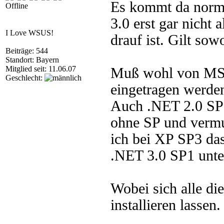
Es kommt da norma
Offline
3.0 erst gar nicht 
I Love WSUS!
drauf ist. Gilt so
Beiträge: 544
Standort: Bayern
Mitglied seit: 11.06.07
Muß wohl von MS e
Geschlecht:
eingetragen werden
Auch .NET 2.0 SP1
ohne SP und vermu
ich bei XP SP3 das
.NET 3.0 SP1 unte
Wobei sich alle d
installieren lassen.