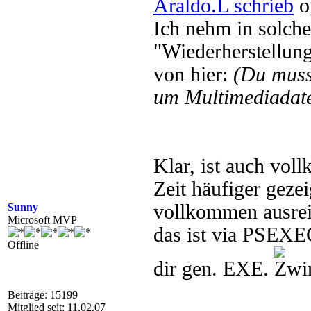
Araldo.L schrieb
o
Ich nehm in solche
"Wiederherstellun
von hier:
(Du mus
um Multimediadate
Klar, ist auch vol
Zeit häufiger geze
vollkommen ausrei
Sunny
Microsoft MVP
das ist via PSEXE
Offline
dir gen. EXE.
Beiträge: 15199
Mitglied seit: 11.02.07