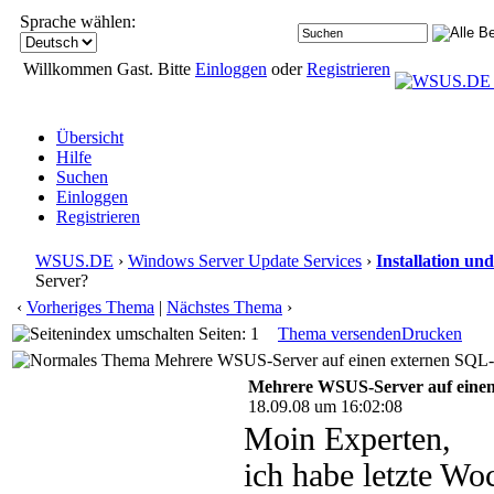
Sprache wählen:
Willkommen Gast. Bitte
Einloggen
oder
Registrieren
Übersicht
Hilfe
Suchen
Einloggen
Registrieren
WSUS.DE
›
Windows Server Update Services
›
Installation un
Server?
‹
Vorheriges Thema
|
Nächstes Thema
›
Seiten: 1
Thema versenden
Drucken
Mehrere WSUS-Server auf einen externen SQL-S
Mehrere WSUS-Server auf einen
18.09.08 um 16:02:08
Moin Experten,
ich habe letzte W