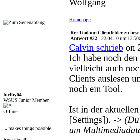
Wolfgang
Homepage
Re: Tool um Clientfehler zu bese
Antwort #32 -
22.04.10 um 13:50
Calvin schrieb
on 2
Ich habe noch den
vielleicht auch no
Clients auslesen u
noch ein Tool.
forthy64
WSUS Junior Member
Ist in der aktuelle
Offline
[Settings]). ->
(Du
um Multimediadate
... makes things possible
Beiträge: 49