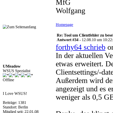
MfG
Wolfgang
Homepage
Re: Tool um Clientfehler zu bese
Antwort #34 -
12.08.10 um 10:22
forthy64 schrieb
on
In der aktuellen V
etwas erweitert. De
UMeadow
Clientsettings/-dat
WSUS Spezialist
Außerdem wird der 
Offline
angezeigt und es 
I Love WSUS!
weniger als 0,5 G
Beiträge: 1381
Standort: Berlin
Mitglied seit: 22.01.08