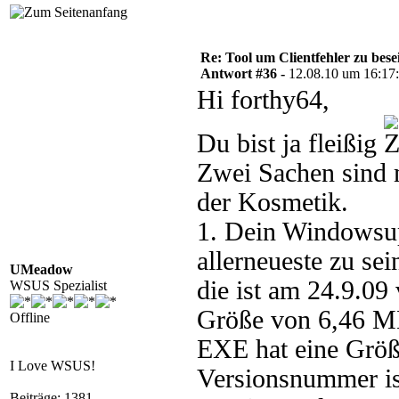
Re: Tool um Clientfehler zu bese
Antwort #36 -
12.08.10 um 16:17
Hi forthy64,
Du bist ja fleißig
Zwei Sachen sind m
der Kosmetik.
1. Dein Windowsup
allerneueste zu se
UMeadow
die ist am 24.9.09
WSUS Spezialist
Größe von 6,46 M
Offline
EXE hat eine Größ
I Love WSUS!
Versionsnummer ist
Beiträge: 1381