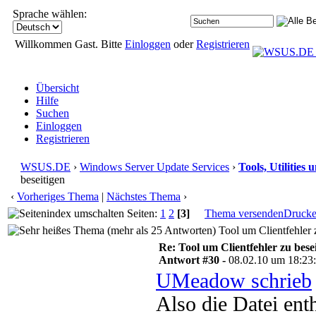
Sprache wählen:
Willkommen Gast. Bitte
Einloggen
oder
Registrieren
Übersicht
Hilfe
Suchen
Einloggen
Registrieren
WSUS.DE
›
Windows Server Update Services
›
Tools, Utilities
beseitigen
‹
Vorheriges Thema
|
Nächstes Thema
›
Seiten:
1
2
[3]
Thema versenden
Druck
Tool um Clientfehler 
Re: Tool um Clientfehler zu bese
Antwort #30 -
08.02.10 um 18:23
UMeadow schrieb
Also die Datei enth