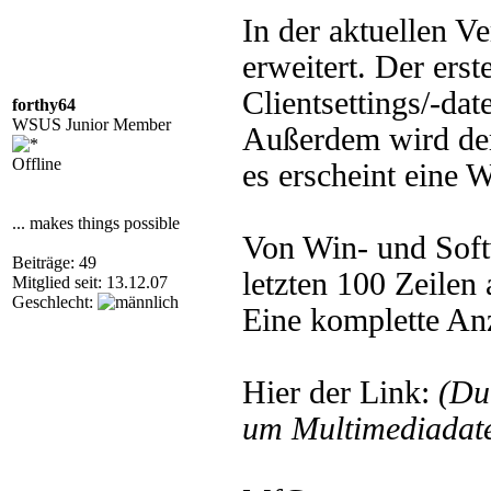
In der aktuellen V
erweitert. Der erst
Clientsettings/-dat
forthy64
WSUS Junior Member
Außerdem wird der 
Offline
es erscheint eine 
... makes things possible
Von Win- und Soft
Beiträge: 49
letzten 100 Zeilen 
Mitglied seit: 13.12.07
Geschlecht:
Eine komplette Anz
Hier der Link:
(Du
um Multimediadate