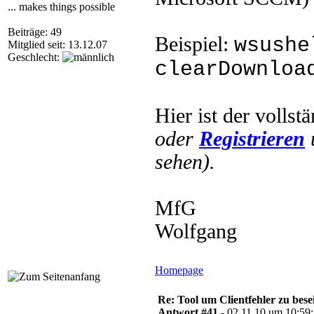
... makes things possible
Beiträge: 49
Beispiel:
wsushe
Mitglied seit: 13.12.07
Geschlecht:
clearDownloa
Hier ist der vollst
oder
Registrieren
sehen).
MfG
Wolfgang
Homepage
Re: Tool um Clientfehler zu bese
Antwort #41 -
02.11.10 um 10:59