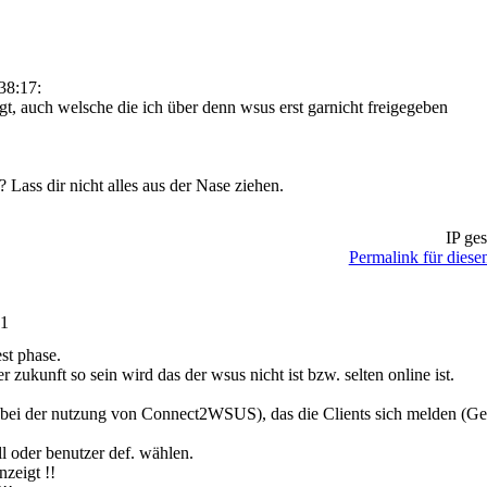
38:17:
t, auch welsche die ich über denn wsus erst garnicht freigegeben
Lass dir nicht alles aus der Nase ziehen.
IP ges
Permalink für diesen
21
est phase.
r zukunft so sein wird das der wsus nicht ist bzw. selten online ist.
halt bei der nutzung von Connect2WSUS), das die Clients sich melden (G
ll oder benutzer def. wählen.
zeigt !!