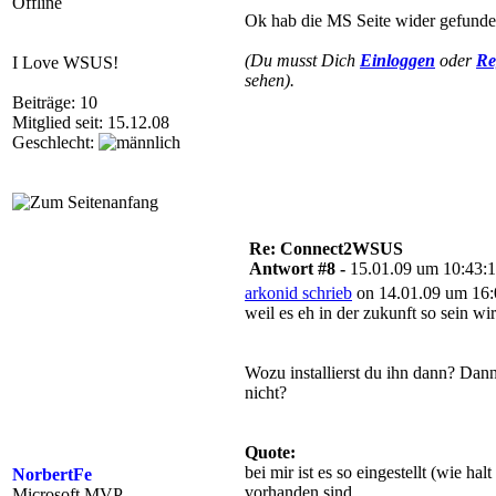
Offline
Ok hab die MS Seite wider gefunde
(Du musst Dich
Einloggen
oder
Re
I Love WSUS!
sehen).
Beiträge: 10
Mitglied seit: 15.12.08
Geschlecht:
Re: Connect2WSUS
Antwort #8 -
15.01.09 um 10:43:
arkonid schrieb
on 14.01.09 um 16:
weil es eh in der zukunft so sein wir
Wozu installierst du ihn dann? Dann
nicht?
Quote:
bei mir ist es so eingestellt (wie 
NorbertFe
vorhanden sind.
Microsoft MVP