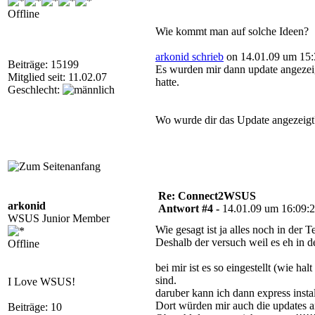
Offline
Wie kommt man auf solche Ideen?
arkonid schrieb
on 14.01.09 um 15:
Beiträge: 15199
Es wurden mir dann update angezeig
Mitglied seit: 11.02.07
hatte.
Geschlecht:
Wo wurde dir das Update angezeigt? 
Re: Connect2WSUS
arkonid
Antwort #4 -
14.01.09 um 16:09:
WSUS Junior Member
Wie gesagt ist ja alles noch in der T
Deshalb der versuch weil es eh in de
Offline
bei mir ist es so eingestellt (wie 
sind.
I Love WSUS!
daruber kann ich dann express insta
Dort würden mir auch die updates an
Beiträge: 10