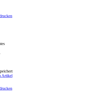
 drucken
tes
.
peichert
 Artikel
 drucken