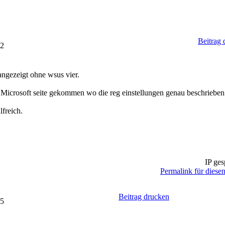
Beitrag 
52
ngezeigt ohne wsus vier.
r Microsoft seite gekommen wo die reg einstellungen genau beschrieben
lfreich.
IP ges
Permalink für diesen
Beitrag drucken
05