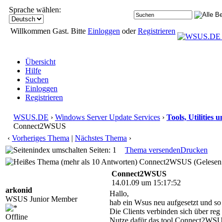
Sprache wählen:
Willkommen Gast. Bitte
Einloggen
oder
Registrieren
Übersicht
Hilfe
Suchen
Einloggen
Registrieren
WSUS.DE
›
Windows Server Update Services
›
Tools, Utilities
Connect2WSUS
‹
Vorheriges Thema
|
Nächstes Thema
›
Seiten: 1
Thema versenden
Drucken
Connect2WSUS (Gelesen:
Connect2WSUS
14.01.09 um 15:17:52
arkonid
Hallo,
WSUS Junior Member
hab ein Wsus neu aufgesetzt und so w
Die Clients verbinden sich über reg
Offline
Nutze dafür das tool Connect2WS