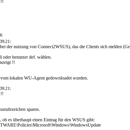
!!
36
09:21:
halt bei der nutzung von Connect2WSUS), das die Clients sich melden (G
ll oder benutzer def. wählen.
zeigt !!
on vom lokalen WU-Agent gedownloadet wurden.
09:21:
!!
 Ausrufezeichen sparen.
y, ob es überhaupt einen Eintrag für den WSUS gibt:
E\Policies\Microsoft\Windows\WindowsUpdate