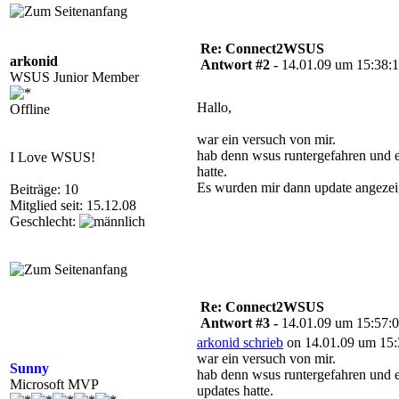
Re: Connect2WSUS
arkonid
Antwort #2 -
14.01.09 um 15:38:
WSUS Junior Member
Hallo,
Offline
war ein versuch von mir.
hab denn wsus runtergefahren und e
I Love WSUS!
hatte.
Es wurden mir dann update angezeigt
Beiträge: 10
Mitglied seit: 15.12.08
Geschlecht:
Re: Connect2WSUS
Antwort #3 -
14.01.09 um 15:57:
arkonid schrieb
on 14.01.09 um 15:
war ein versuch von mir.
Sunny
hab denn wsus runtergefahren und e
Microsoft MVP
updates hatte.