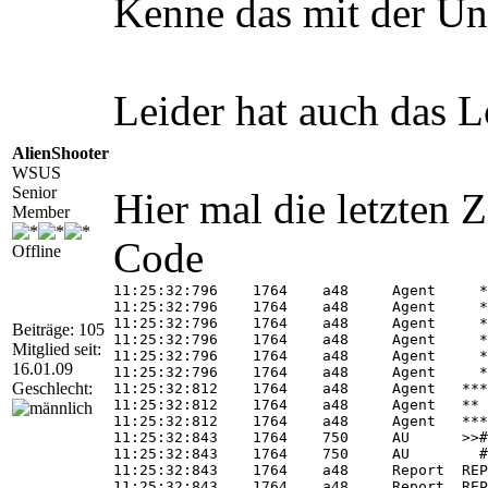
Kenne das mit der U
Leider hat auch das 
AlienShooter
WSUS
Senior
Hier mal die letzten 
Member
Code
Offline
11:25:32:796	1764	a48	Agent	  * Added update {9AA3038E-8E48-4672-981B-8FC1F617129C}.100 to search result

11:25:32:796	1764	a48	Agent	  * Added update {19EBF906-DF85-4DDA-8818-E25B53AF20C0}.100 to search result

11:25:32:796	1764	a48	Agent	  * Added update {AE8DAFF6-1ADC-4E55-A0C1-3E2E0B0C0058}.100 to search result

Beiträge: 105
11:25:32:796	1764	a48	Agent	  * Added update {1F69B7A2-899C-41C9-8607-7D8CBFD0581F}.103 to search result

Mitglied seit:
11:25:32:796	1764	a48	Agent	  * Added update {0975455F-D040-4EEC-9013-81D19BF3DD0A}.102 to search result

16.01.09
11:25:32:796	1764	a48	Agent	  * Found 41 updates and 48 categories in search; evaluated appl. rules of 706 out of 1486 deployed entities

Geschlecht:
11:25:32:812	1764	a48	Agent	*********

11:25:32:812	1764	a48	Agent	**  END  **  Agent: Finding updates [CallerId = AutomaticUpdates]

11:25:32:812	1764	a48	Agent	*************

11:25:32:843	1764	750	AU	>>##  RESUMED  ## AU: Search for updates [CallId = {FD9A9833-F177-45DC-9833-9D5A19540866}]

11:25:32:843	1764	750	AU	  # 41 updates detected

11:25:32:843	1764	a48	Report	REPORT EVENT: {298B28FE-F185-4E94-B89C-A7E23766CE0E}	2009-02-17 11:25:32:796+0100	1	147	101	{00000000-0000-0000-0000-000000000000}	0	0	AutomaticUpdates	Success	Software Synchronization	Windows Update Client successfully detected 41 updates.

11:25:32:843	1764	a48	Report	REPORT EVENT: {97C9CA48-3E67-4EB8-8B21-5E16C2D3346F}	2009-02-17 11:25:32:796+0100	1	156	101	{00000000-0000-0000-0000-000000000000}	0	0	AutomaticUpdates	Success	Pre-Deployment Check	Reporting client status.
