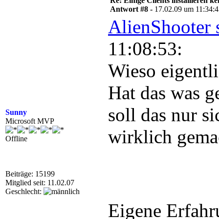
Re: Einige Clients installieren 
Antwort #8 -
17.02.09 um 11:34:
AlienShooter 
11:08:53:
Wieso eigentl
Hat das was g
soll das nur si
Sunny
Microsoft MVP
wirklich gema
Offline
Beiträge: 15199
Mitglied seit: 11.02.07
Geschlecht:
Eigene Erfah