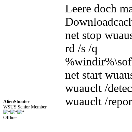
09:18:25:233	1764	9d0	Agent	*********

Leere doch ma
09:18:25:233	1764	9d0	Agent	**  END  **  Agent: Finding updates [CallerId = ]

09:18:25:233	1764	9d0	Agent	*************

09:18:25:280	 928	adc	COMAPI	>>--  RESUMED  -- COMAPI: Search [ClientId = <NULL>]

Downloadcach
09:18:25:280	 928	adc	COMAPI	  - Updates found = 0

09:18:25:280	 928	adc	COMAPI	---------

09:18:25:280	 928	adc	COMAPI	--  END  --  COMAPI: Search [ClientId = <NULL>]

net stop wuau
09:18:25:280	 928	adc	COMAPI	------------- 

rd /s /q
%windir%\soft
net start wuau
wuauclt /dete
wuauclt /rep
AlienShooter
WSUS Senior Member
Offline