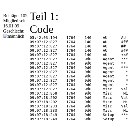
Teil 1:
Beiträge: 105
Mitglied seit:
Code
16.01.09
Geschlecht:
05:42:03:194	1764	140	AU	AU received policy change subscription event

09:07:12:827	1764	140	AU	#############

09:07:12:827	1764	140	AU	## START ##  AU: Search for updates

09:07:12:827	1764	140	AU	#########

09:07:12:827	1764	140	AU	<<## SUBMITTED ## AU: Search for updates [CallId = {B37F41EC-3823-4CDD-824B-7144A69B0A4B}]

09:07:12:827	1764	9d0	Agent	*************

09:07:12:827	1764	9d0	Agent	** START **  Agent: Finding updates [CallerId = AutomaticUpdates]

09:07:12:827	1764	9d0	Agent	*********

09:07:12:827	1764	9d0	Agent	  * Online = Yes; Ignore download priority = No

09:07:12:827	1764	9d0	Agent	  * Criteria = "IsHidden=0 and IsInstalled=0 and DeploymentAction='Installation' and IsAssigned=1 or IsHidden=0 and IsPresent=1 and DeploymentAction='Uninstallation' and IsAssigned=1 or IsHidden=0 and IsInstalled=1 and DeploymentAction='Installation' and IsAssigned=1 and RebootRequired=1 or IsHidden=0 and IsInstalled=0 and DeploymentAction='Uninstallation' and IsAssigned=1 and RebootRequired=1"

09:07:12:827	1764	9d0	Agent	  * ServiceID = {3DA21691-E39D-4DA6-8A4B-B43877BCB1B7}

09:07:12:827	1764	9d0	Agent	  * Search Scope = {Machine}

09:07:12:827	1764	9d0	Misc	Validating signature for C:\WINDOWS\SoftwareDistribution\SelfUpdate\Default\wuident.cab:

09:07:12:858	1764	9d0	Misc	 Microsoft signed: Yes

09:07:18:202	1764	9d0	Misc	Validating signature for C:\WINDOWS\SoftwareDistribution\SelfUpdate\Default\wuident.cab:

09:07:18:202	1764	9d0	Misc	 Microsoft signed: Yes

09:07:18:233	1764	9d0	Misc	Validating signature for C:\WINDOWS\SoftwareDistribution\SelfUpdate\Default\wsus3setup.cab:

09:07:18:233	1764	9d0	Misc	 Microsoft signed: Yes

09:07:18:249	1764	9d0	Setup	***********  Setup: Checking whether self-update is required  ***********

09:07:18:249	1764	9d0	Setup	  * Inf file: C:\WINDOWS\SoftwareDistribution\SelfUpdate\Default\wsus3setup.inf

09:07:18:296	1764	9d0	Setup	Update NOT required for C:\WINDOWS\system32\cdm.dll: target version = 7.2.6001.784, required version = 7.1.6001.65

09:07:18:296	1764	9d0	Setup	Update NOT required for C:\WINDOWS\system32\wuapi.dll: target version = 7.2.6001.784, required version = 7.1.6001.65
