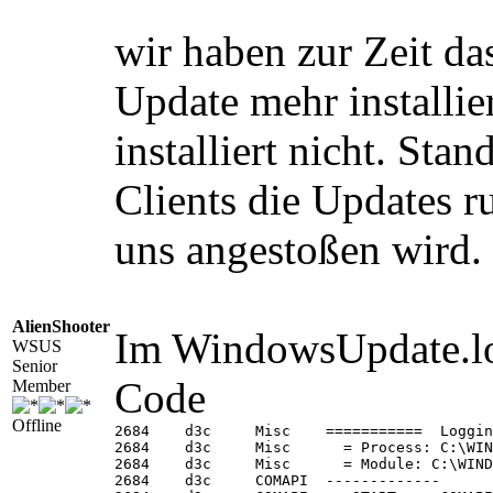
wir haben zur Zeit da
Update mehr installie
installiert nicht. Stan
Clients die Updates ru
uns angestoßen wird.
AlienShooter
Im WindowsUpdate.lo
WSUS
Senior
Code
Member
Offline
2684	d3c	Misc	===========  Logging initialized (build: 7.2.6001.784, tz: +0100)  ===========

2684	d3c	Misc	  = Process: C:\WINDOWS\system32\cscript.exe

2684	d3c	Misc	  = Module: C:\WINDOWS\system32\wuapi.dll

2684	d3c	COMAPI	-------------
