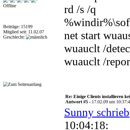
09:09:55:577	1764	9d0	Agent	  * Added update {AE8DAFF6-1ADC-4E55-A0C1-3E2E0B0C0058}.100 to search result

rd /s /q
Offline
09:09:55:577	1764	9d0	Agent	  * Added update {1F69B7A2-899C-41C9-8607-7D8CBFD0581F}.103 to search result

09:09:55:577	1764	9d0	Agent	  * Added update {0975455F-D040-4EEC-9013-81D19BF3DD0A}.102 to search result

09:09:55:577	1764	9d0	Agent	  * Found 41 updates and 48 categories in search; evaluated appl. rules of 706 out of 1486 deployed entities

%windir%\soft
09:09:55:608	1764	9d0	Agent	*********

09:09:55:608	1764	9d0	Agent	**  END  **  Agent: Finding updates [CallerId = AutomaticUpdates]

Beiträge: 15199
09:09:55:608	1764	9d0	Agent	*************

net start wuau
Mitglied seit: 11.02.07
09:09:55:624	1764	9d0	Report	REPORT EVENT: {49E7F6F2-6653-42E2-B805-553A78A19F96}	2009-02-17 09:09:55:577+0100	1	147	101	{00000000-0000-0000-0000-000000000000}	0	0	AutomaticUpdates	Success	Software Synchronization	Windows Update Client successfully detected 41 updates.

Geschlecht:
09:09:55:624	1764	f98	AU	>>##  RESUMED  ## AU: Search for updates [CallId = {B37F41EC-3823-4CDD-824B-7144A69B0A4B}]

09:09:55:624	1764	f98	AU	  # 41 updates detected

wuauclt /dete
09:09:55:624	1764	9d0	Report	REPORT EVENT: {77B5F493-0FE3-4B9A-B4B4-2BB9023E7592}	2009-02-17 09:09:55:608+0100	1	156	101	{00000000-0000-0000-0000-000000000000}	0	0	AutomaticUpdates	Success	Pre-Deployment Check	Reporting client status.

09:09:55:640	1764	f98	AU	#########

09:09:55:640	1764	f98	AU	##  END  ##  AU: Search for updates [CallId = {B37F41EC-3823-4CDD-824B-7144A69B0A4B}]

wuauclt /repo
09:09:55:640	1764	f98	AU	#############

09:09:55:640	1764	f98	AU	AU setting next detection timeout to 2009-02-18 03:15:58

09:18:13:327	 928	cf4	Misc	===========  Logging initialized (build: 7.2.6001.784, tz: +0100)  ===========

09:18:13:327	 928	cf4	Misc	  = Process: C:\WINDOWS\system32\cscript.exe

09:18:13:327	 928	cf4	Misc	  = Module: C:\WINDOWS\system32\wuapi.dll

09:18:13:327	 928	cf4	COMAPI	-------------

09:18:13:327	 928	cf4	COMAPI	-- START --  COMAPI: Search [ClientId = <NULL>]

09:18:13:327	 928	cf4	COMAPI	---------

09:18:13:343	1764	9d0	Agent	*************

Re: Einige Clients installieren 
09:18:13:343	1764	9d0	Agent	** START **  Agent: Finding updates [CallerId = ]

Antwort #5 -
17.02.09 um 10:37:
09:18:13:343	1764	9d0	Agent	*********

09:18:13:343	1764	9d0	Agent	  * Online = No; Ignore download priority = No

Sunny schrieb
09:18:13:343	1764	9d0	Agent	  * Criteria = "IsHidden=1"

09:18:13:343	 928	cf4	COMAPI	<<-- SUBMITTED -- COMAPI: Search [ClientId = <NULL>]

09:18:13:343	1764	9d0	Agent	  * ServiceID = {00000000-0000-0000-0000-000000000000}

10:04:18:
09:18:13:343	1764	9d0	Agent	  * Search Scope = {Machine}

09:18:25:218	1764	9d0	Agent	  * Found 0 updates and 48 categories in search; evaluated appl. rules of 105 out of 1486 deployed entities
