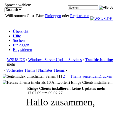
Sprache wählen:
Willkommen Gast. Bitte
Einloggen
oder
Registrieren
Übersicht
Hilfe
Suchen
Einloggen
Registrieren
WSUS.DE
›
Windows Server Update Services
›
Troubleshooting
mehr
‹
Vorheriges Thema
|
Nächstes Thema
›
Seiten:
[1]
2
Thema versenden
Drucken
Einige Clients installiere
Einige Clients installieren keine Updates mehr
17.02.09 um 09:02:27
Hallo zusammen,