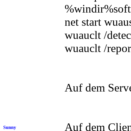
%windir%softw
net start wuau
wuauclt /dete
wuauclt /rep
Auf dem Serve
Auf dem Client
Sunny