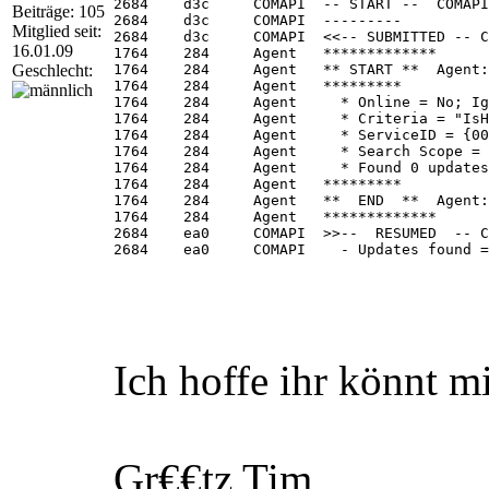
2684	d3c	COMAPI	-- START --  COMAPI: Search [ClientId = <NULL>]

Beiträge: 105
2684	d3c	COMAPI	---------

Mitglied seit:
2684	d3c	COMAPI	<<-- SUBMITTED -- COMAPI: Search [ClientId = <NULL>]

16.01.09
1764	284	Agent	*************

Geschlecht:
1764	284	Agent	** START **  Agent: Finding updates [CallerId = ]

1764	284	Agent	*********

1764	284	Agent	  * Online = No; Ignore download priority = No

1764	284	Agent	  * Criteria = "IsHidden=1"

1764	284	Agent	  * ServiceID = {00000000-0000-0000-0000-000000000000}

1764	284	Agent	  * Search Scope = {Machine}

1764	284	Agent	  * Found 0 updates and 47 categories in search; evaluated appl. rules of 103 out of 1484 deployed entities

1764	284	Agent	*********

1764	284	Agent	**  END  **  Agent: Finding updates [CallerId = ]

1764	284	Agent	*************

2684	ea0	COMAPI	>>--  RESUMED  -- COMAPI: Search [ClientId = <NULL>]

2684	ea0	COMAPI	  - Updates found = 0

2684	ea0	COMAPI	---------

2684	ea0	COMAPI	--  END  --  COMAPI: Search [ClientId = <NULL>]

2684	ea0	COMAPI	------------- 

Ich hoffe ihr könnt mi
Gr€€tz Tim