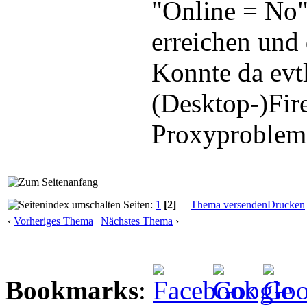
"Online = No"
erreichen und
Konnte da evtl
(Desktop-)Fire
Proxyproblem
Seiten:
1
[2]
Thema versenden
Drucken
‹
Vorheriges Thema
|
Nächstes Thema
›
Bookmarks
: