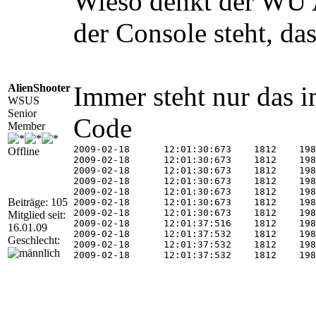
Wieso denkt der WU A
der Console steht, da
Immer steht nur das 
AlienShooter
WSUS
Senior
Code
Member
2009-02-18	12:01:30:673	1812	198	Agent	*************

Offline
2009-02-18	12:01:30:673	1812	198	Agent	** START **  Agent: Finding updates [CallerId = ]

2009-02-18	12:01:30:673	1812	198	Agent	*********

2009-02-18	12:01:30:673	1812	198	Agent	  * Online = No; Ignore download priority = No

2009-02-18	12:01:30:673	1812	198	Agent	  * Criteria = "IsHidden=1"

Beiträge: 105
2009-02-18	12:01:30:673	1812	198	Agent	  * ServiceID = {00000000-0000-0000-0000-000000000000}

2009-02-18	12:01:30:673	1812	198	Agent	  * Search Scope = {Machine}

Mitglied seit:
2009-02-18	12:01:37:516	1812	198	Agent	  * Found 0 updates and 46 categories in search; evaluated appl. rules of 105 out of 1402 deployed entities

16.01.09
2009-02-18	12:01:37:532	1812	198	Agent	*********

Geschlecht:
2009-02-18	12:01:37:532	1812	198	Agent	**  END  **  Agent: Finding updates [CallerId = ]

2009-02-18	12:01:37:532	1812	198	Agent	************* 
