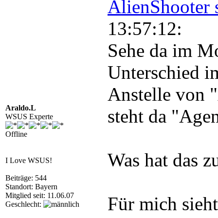
AlienShooter 
13:57:12:
Sehe da im M
Unterschied i
Anstelle vo
Araldo.L
steht da "Ag
WSUS Experte
Offline
Was hat das z
I Love WSUS!
Beiträge: 544
Standort: Bayern
Mitglied seit: 11.06.07
Für mich sieht
Geschlecht: