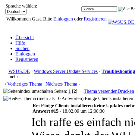
Sprache wählen:
Willkommen Gast. Bitte
Einloggen
oder
Registrieren
Übersicht
Hilfe
Suchen
Einloggen
Registrieren
WSUS.DE
›
Windows Server Update Services
›
Troubleshooting
mehr
‹
Vorheriges Thema
|
Nächstes Thema
›
Seiten:
1
[2]
Thema versenden
Drucken
Einige Clients installiere
Re: Einige Clients installieren keine Updates mehr
Antwort #15 -
18.02.09 um 12:08:30
Ich raffe es einfach ni