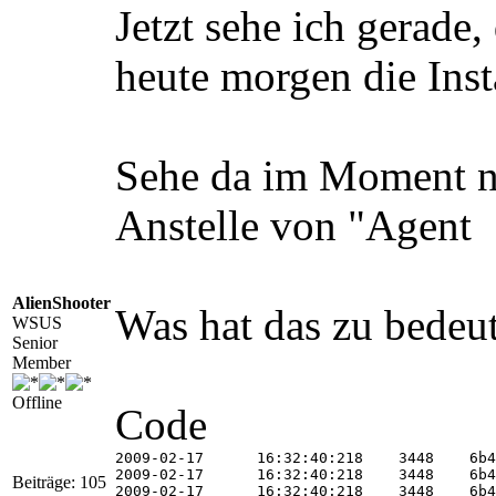
Jetzt sehe ich gerade,
heute morgen die Insta
Sehe da im Moment n
Anstelle von "Agen
AlienShooter
Was hat das zu bedeut
WSUS
Senior
Member
Offline
Code
2009-02-17	16:32:40:218	3448	6b4	Misc	===========  Logging initialized (build: 7.2.6001.784, tz: +0100)  ===========

2009-02-17	16:32:40:218	3448	6b4	Misc	  = Process: C:\WINDOWS\system32\cscript.exe

Beiträge: 105
2009-02-17	16:32:40:218	3448	6b4	Misc	  = Module: C:\WINDOWS\system32\wuapi.dll
