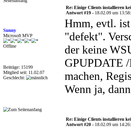
2009-02-17	16:42:45:671	1764	b20	Agent	*************

Re: Einige Clients installieren 
2009-02-18	07:39:43:556	2180	d0c	Misc	===========  Logging initialized (build: 7.2.6001.784, tz: +0100)  ===========

Antwort #19 -
18.02.09 um 13:58
2009-02-18	07:39:43:556	2180	d0c	Misc	  = Process: C:\WINDOWS\system32\cscript.exe

Hmm, evtl. is
2009-02-18	07:39:43:556	2180	d0c	Misc	  = Module: C:\WINDOWS\system32\wuapi.dll

2009-02-18	07:39:43:556	2180	d0c	COMAPI	-------------

Sunny
2009-02-18	07:39:43:556	2180	d0c	COMAPI	-- START --  COMAPI: Search [ClientId = <NULL>]

"defekt". Vers
2009-02-18	07:39:43:556	2180	d0c	COMAPI	---------

Microsoft MVP
2009-02-18	07:39:43:556	1764	fa4	Agent	*************

2009-02-18	07:39:43:556	1764	fa4	Agent	** START **  Agent: Finding updates [CallerId = ]

der keine WSU
Offline
2009-02-18	07:39:43:556	1764	fa4	Agent	*********

2009-02-18	07:39:43:556	1764	fa4	Agent	  * Online = Yes; Ignore download priority = No

2009-02-18	07:39:43:556	2180	d0c	COMAPI	<<-- SUBMITTED -- COMAPI: Search [ClientId = <NULL>]

GPUPDATE /F
2009-02-18	07:39:43:556	1764	fa4	Agent	  * Criteria = "IsAssigned=1 and IsHidden=0 and IsInstalled=0 and Type='Software'"

2009-02-18	07:39:43:556	1764	fa4	Agent	  * ServiceID = {00000000-0000-0000-0000-000000000000}

Beiträge: 15199
2009-02-18	07:39:43:556	1764	fa4	Agent	  * Search Scope = {Machine}

machen, Regist
Mitglied seit: 11.02.07
2009-02-18	07:39:46:009	1764	fa4	PT	+++++++++++  PT: Synchronizing server updates  +++++++++++

Geschlecht:
2009-02-18	07:39:46:009	1764	fa4	PT	  + ServiceId = {3DA21691-E39D-4DA6-8A4B-B43877BCB1B7}, Server URL = https://WSUS-SERVER:8531/ClientWebService/client.asmx

Wenn ja, dann 
Re: Einige Clients installieren 
Antwort #20 -
18.02.09 um 14:26