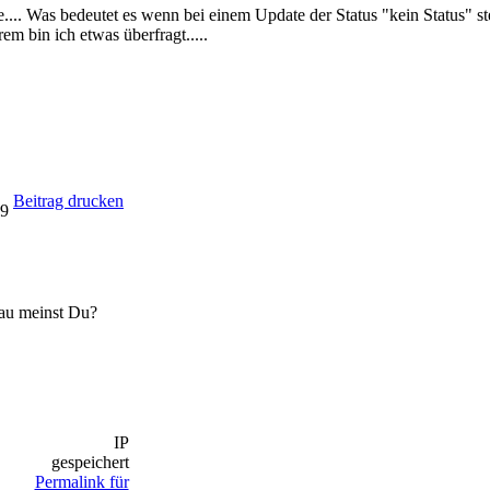
.... Was bedeutet es wenn bei einem Update der Status "kein Status" steh
rem bin ich etwas überfragt.....
Beitrag drucken
09
nau meinst Du?
IP
gespeichert
Permalink für