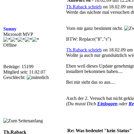
Antwort #8 -
18.02.09 um 12:24:
Th.Raback schrieb
on 18.02.09 um 
Werde das nächste mal versuchen di
Vorn mir ganz bestimmt nicht.
Sunny
Microsoft MVP
BTW: Replace("ß","s")
Offline
Th.Raback schrieb
on 18.02.09 um 
Wollte ja auch nur grundsätzlich wis
Eben weil dieses Update genehmigt u
Beiträge: 15199
installiert bekommen haben....
Mitglied seit: 11.02.07
Geschlecht:
Bei mir sieht das so aus....
Auch der 2. Versuch hat nicht gekl
(Du musst Dich
Einloggen
oder
Re
Re: Was bedeutet "kein Status"
Th.Raback