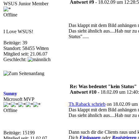
Antwort #9 -
18.02.09 um 12:28:
WSUS Junior Member
Offline
Das klappt mit dem Bild anhängen
Das sieht ähnlich aus....Hab nur zu d
I Love WSUS!
Status".....
Beiträge: 39
Standort: 58455 Witten
Mitglied seit: 21.06.07
Geschlecht:
Re: Was bedeutet "kein Status"
Antwort #10 -
18.02.09 um 12:40
Sunny
Microsoft MVP
Th.Raback schrieb
on 18.02.09 um 
Das klappt mit dem Bild anhängen
Offline
Das sieht ähnlich aus....Hab nur zu d
Dann such dir die Clients raus und k
Beiträge: 15199
Dich
Einloggen
oder
Registrieren
u
Mitglied seit: 11.02.07