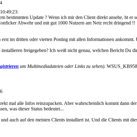
14
10:49:23:
m bestimmten Update ? Wenn ich mir den Client direkt ansehe, ht er so
onficker Abwehr und mit gut 1000 Nutzern am Netz recht dringend !!
erst im dritten oder vierten Posting mit allen Informationen ankommt.
stallieren freigegeben? Ich weiß nicht genau, welchen Bericht Du dir 
gistrieren
um Multimediadateien oder Links zu sehen).
WSUS_KB958644
56
rekt mal alle Infos reinzupacken. Aber wahrscheinlich kommt dann de
sen, was dieser Status bedeutet...
nd auch auf den meisten Clients installiert ist. Und die Clients mit d