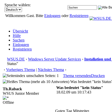
Sprache wählen:
Willkommen Gast. Bitte
Einloggen
oder
Registrieren
Übersicht
Hilfe
Suchen
Einloggen
Registrieren
WSUS.DE
›
Windows Server Update Services
›
Installation und
Status"
‹
Vorheriges Thema
|
Nächstes Thema
›
Seiten: 1
Thema versenden
Drucken
Was bedeutet "kein Status
Was bedeutet "kein Status"
Th.Raback
18.02.09 um 10:17:43
WSUS Junior Member
Offline
Guten Tag Mitstreiter,