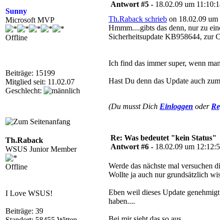
Antwort #5 -
18.02.09 um 11:10:
Sunny
Th.Raback schrieb
on 18.02.09 um 
Microsoft MVP
Hmmm....gibts das denn, nur zu eine
Sicherheitsupdate KB958644, zur C
Offline
Ich find das immer super, wenn man 
Beiträge: 15199
Hast Du denn das Update auch zum in
Mitglied seit: 11.02.07
Geschlecht:
(Du musst Dich
Einloggen
oder
Re
Re: Was bedeutet "kein Status"
Th.Raback
Antwort #6 -
18.02.09 um 12:12:
WSUS Junior Member
Werde das nächste mal versuchen di
Offline
Wollte ja auch nur grundsätzlich wis
Eben weil dieses Update genehmigt u
I Love WSUS!
haben....
Beiträge: 39
Bei mir sieht das so aus....
Standort: 58455 Witten