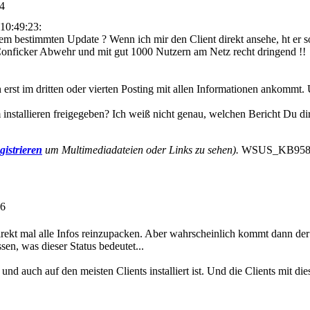
14
10:49:23:
m bestimmten Update ? Wenn ich mir den Client direkt ansehe, ht er so
onficker Abwehr und mit gut 1000 Nutzern am Netz recht dringend !!
erst im dritten oder vierten Posting mit allen Informationen ankommt.
stallieren freigegeben? Ich weiß nicht genau, welchen Bericht Du dir 
gistrieren
um Multimediadateien oder Links zu sehen).
WSUS_KB958644
56
rekt mal alle Infos reinzupacken. Aber wahrscheinlich kommt dann de
sen, was dieser Status bedeutet...
nd auch auf den meisten Clients installiert ist. Und die Clients mit d