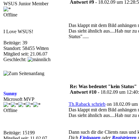
Antwort #9 -
18.02.09 um 12:28:
WSUS Junior Member
Offline
Das klappt mit dem Bild anhängen
Das sieht ähnlich aus....Hab nur zu d
I Love WSUS!
Status".....
Beiträge: 39
Standort: 58455 Witten
Mitglied seit: 21.06.07
Geschlecht:
Re: Was bedeutet "kein Status"
Antwort #10 -
18.02.09 um 12:40
Sunny
Microsoft MVP
Th.Raback schrieb
on 18.02.09 um 
Das klappt mit dem Bild anhängen
Offline
Das sieht ähnlich aus....Hab nur zu d
Dann such dir die Clients raus und k
Beiträge: 15199
Dich
Einloggen
oder
Registrieren
u
Mitglied seit: 11.02.07