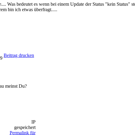
.... Was bedeutet es wenn bei einem Update der Status "kein Status" steh
rem bin ich etwas überfragt.....
Beitrag drucken
09
nau meinst Du?
IP
gespeichert
Permalink für