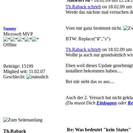
Antwort #8 -
18.02.09 um 12:24:
Th.Raback schrieb
on 18.02.09 um 
Werde das nächste mal versuchen di
Vorn mir ganz bestimmt nicht.
Sunny
Microsoft MVP
BTW: Replace("ß","s")
Offline
Th.Raback schrieb
on 18.02.09 um 
Wollte ja auch nur grundsätzlich wis
Eben weil dieses Update genehmigt u
Beiträge: 15199
installiert bekommen haben....
Mitglied seit: 11.02.07
Geschlecht:
Bei mir sieht das so aus....
Auch der 2. Versuch hat nicht gekl
(Du musst Dich
Einloggen
oder
Re
Re: Was bedeutet "kein Status"
Th.Raback