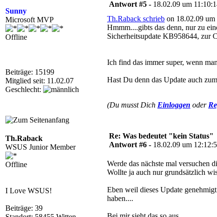
Antwort #5 -
18.02.09 um 11:10:
Sunny
Th.Raback schrieb
on 18.02.09 um 
Microsoft MVP
Hmmm....gibts das denn, nur zu eine
Sicherheitsupdate KB958644, zur C
Offline
Ich find das immer super, wenn man 
Beiträge: 15199
Hast Du denn das Update auch zum in
Mitglied seit: 11.02.07
Geschlecht:
(Du musst Dich
Einloggen
oder
Re
Re: Was bedeutet "kein Status"
Th.Raback
Antwort #6 -
18.02.09 um 12:12:
WSUS Junior Member
Werde das nächste mal versuchen di
Offline
Wollte ja auch nur grundsätzlich wis
Eben weil dieses Update genehmigt u
I Love WSUS!
haben....
Beiträge: 39
Bei mir sieht das so aus....
Standort: 58455 Witten