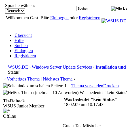
Sprache wählen:
Willkommen Gast. Bitte
Einloggen
oder
Registrieren
Übersicht
Hilfe
Suchen
Einloggen
Registrieren
WSUS.DE
›
Windows Server Update Services
›
Installation und
Status"
‹
Vorheriges Thema
|
Nächstes Thema
›
Seiten: 1
Thema versenden
Drucken
Was bedeutet "kein Status
Was bedeutet "kein Status"
Th.Raback
18.02.09 um 10:17:43
WSUS Junior Member
Offline
Guten Tag Mitstreiter,